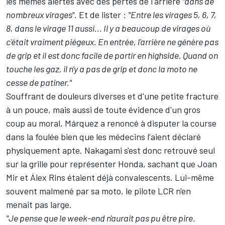
les mêmes alertes avec des pertes de l'arrière
"dans de
nombreux virages"
. Et de lister :
"Entre les virages 5, 6, 7,
8, dans le virage 11 aussi... Il y a beaucoup de virages où
c'était vraiment piégeux. En entrée, l'arrière ne génère pas
de grip et il est donc facile de partir en highside. Quand on
touche les gaz, il n'y a pas de grip et donc la moto ne
cesse de patiner."
Souffrant de douleurs diverses et d'une petite fracture
à un pouce, mais aussi de toute évidence d'un gros
coup au moral,
Márquez a renoncé à disputer la course
dans la foulée bien que les médecins l'aient déclaré
physiquement apte. Nakagami s'est donc retrouvé seul
sur la grille pour représenter Honda, sachant que
Joan
Mir
et
Álex Rins
étaient déjà convalescents. Lui-même
souvent malmené par sa moto, le pilote LCR n'en
menait pas large.
"Je pense que le week-end n'aurait pas pu être pire.