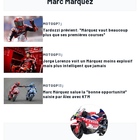
Marc Márquez
MOTOGP
7 j
Tardozzi prévient: "Márquez vaut beaucoup
plus que ses premières courses"
MOTOGP
11 j
Jorge Lorenzo voit un Márquez moins explosif
mais plus intelligent que jamais
MOTOGP
13 j
Marc Márquez salue la "bonne opportunité"
saisie par Álex avec KTM