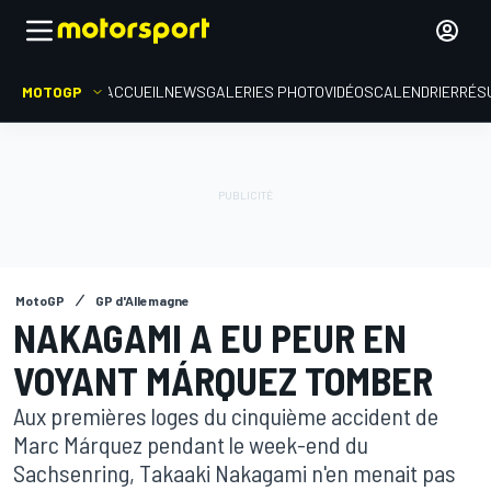
MOTOGP
ACCUEIL
NEWS
GALERIES PHOTO
VIDÉOS
CALENDRIER
RÉS
MotoGP
GP d'Allemagne
NAKAGAMI A EU PEUR EN
VOYANT MÁRQUEZ TOMBER
Aux premières loges du cinquième accident de
Marc Márquez pendant le week-end du
Sachsenring, Takaaki Nakagami n'en menait pas