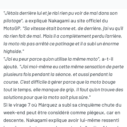
"J'étais derrière lui et je n'ai rien pu voir de mal dans son
pilotage",
a expliqué Nakagami au site officiel du
MotoGP.
"Sa vitesse était bonne et, de derrière, j'ai vu qu'il
n'a rien fait de mal. Mais il a complètement perdu l'arrière,
la moto n'a pas arrêté ce patinage et il a subi un énorme
highside."
"J'ai eu peur parce qu'on utilise la même moto",
a-t-il
ajouté.
"J'ai moi-même eu cette même sensation de perte
plusieurs fois pendant la séance, et aussi pendant la
course. C'est difficile à gérer parce que la moto bouge
tout le temps, elle manque de grip. Il faut qu'on trouve des
solutions pour que la moto soit plus sûre."
Si le virage 7 où Márquez a subi
sa cinquième chute du
week-end
peut être considéré comme piégeux, car en
descente, Nakagami explique avoir lui-même ressenti