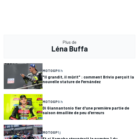
Plus de
Léna Buffa
MOTOGP
8 h
"Il grandit, il mûrit" : comment Brivio perçoit la
nouvelle stature de Fernández
MOTOGP
9 h
Di Giannantonio fier d'une première partie de
saison émaillée de peu d'erreurs
MOTOGP
1 j
Et si Yamaha récupérait le numéro 1 du