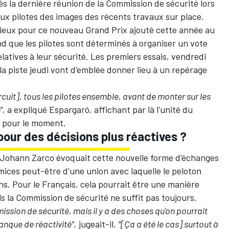
s la dernière réunion de la Commission de sécurité lors
aux pilotes des images des récents travaux sur place.
lieux pour ce nouveau Grand Prix ajouté cette année au
 que les pilotes sont déterminés à organiser un vote
latives à leur sécurité. Les premiers essais, vendredi
a piste jeudi vont d'emblée donner lieu à un repérage
ircuit], tous les pilotes ensemble, avant de monter sur les
",
a expliqué Espargaró, affichant par là l'unité du
s pour le moment.
pour des décisions plus réactives ?
Johann Zarco
évoquait cette nouvelle forme d'échanges
mices peut-être d'une union avec laquelle le peloton
ns. Pour le Français, cela pourrait être une manière
s la Commission de sécurité ne suffit pas toujours.
ission de sécurité, mais il y a des choses qu'on pourrait
anque de réactivité",
jugeait-il.
"[Ça a été le cas] surtout à