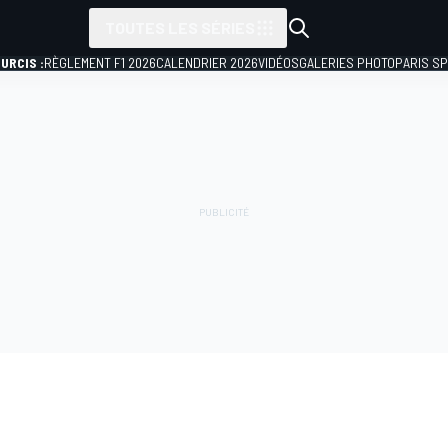
TOUTES LES SÉRIES
URCIS :
RÈGLEMENT F1 2026
CALENDRIER 2026
VIDÉOS
GALERIES PHOTO
PARIS S