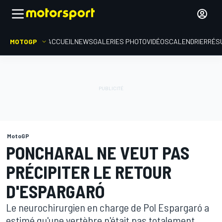
MOTOGP
ACCUEIL
NEWS
GALERIES PHOTO
VIDÉOS
CALENDRIER
RÉS
MotoGP
PONCHARAL NE VEUT PAS
PRÉCIPITER LE RETOUR
D'ESPARGARÓ
Le neurochirurgien en charge de Pol Espargaró a
estimé qu'une vertèbre n'était pas totalement