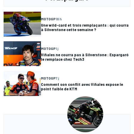
MOTOGP
18 h
Une wild-card et trois remplaçants : qui courra
à Silverstone cette semaine ?
MOTOGP
1 j
Viñales ne courra pas à Silverstone : Espargaró
le remplace chez Tech3
MOTOGP
7 j
Comment son conflit avec Viñales expose le
point faible de KTM