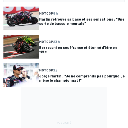
MOTOGP
8 h
Martín retrouve sa base et ses sensations : "Une
sorte de bascule mentale"
MOTOGP
23 h
Bezzecchi en souffrance et étonné d'être en
tête
MOTOGP
2 j
Jorge Martín : "Je ne comprends pas pourquoi je
mène le championnat !"