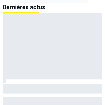
Dernières actus
Le grand écart de Fernández : retrouver la Yamaha 2026
pour préparer 2027