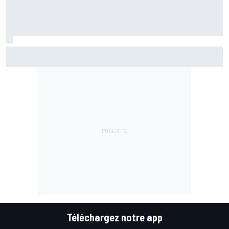
Le Rallye de Finlande était-il trop rapide ? Les pilotes WRC
divisés après les accidents
Téléchargez notre app