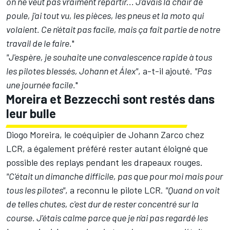
on ne veut pas vraiment repartir... J'avais la chair de
poule, j'ai tout vu, les pièces, les pneus et la moto qui
volaient. Ce n'était pas facile, mais ça fait partie de notre
travail de le faire.
"
"J'espère, je souhaite une convalescence rapide à tous
les pilotes blessés, Johann et Álex"
, a-t-il ajouté.
"Pas
une journée facile.
"
Moreira et Bezzecchi sont restés dans
leur bulle
Diogo Moreira
, le coéquipier de Johann Zarco chez
LCR, a également préféré rester autant éloigné que
possible des replays pendant les drapeaux rouges.
"C'était un dimanche difficile, pas que pour moi mais pour
tous les pilotes"
, a reconnu le pilote LCR.
"Quand on voit
de telles chutes, c'est dur de rester concentré sur la
course. J'étais calme parce que je n'ai pas regardé les