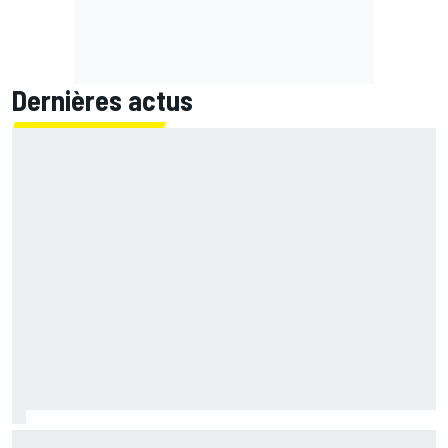
Dernières actus
Le grand écart de Fernández : retrouver la Yamaha 2026