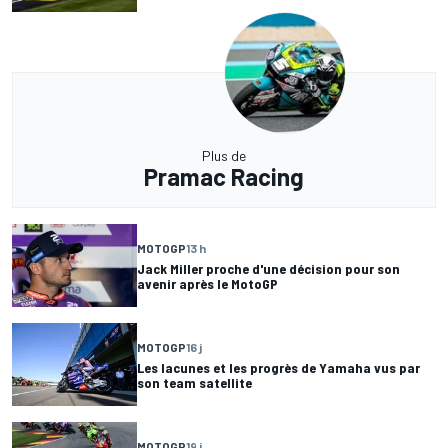
Plus de
Pramac Racing
MOTOGP
13 h
Jack Miller proche d'une décision pour son
avenir après le MotoGP
MOTOGP
16 j
Les lacunes et les progrès de Yamaha vus par
son team satellite
MOTOGP
19 j