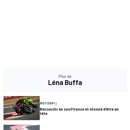
Plus de
Léna Buffa
MOTOGP
1 j
Bezzecchi en souffrance et étonné d'être en
tête