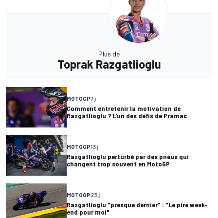
Plus de
Toprak Razgatlioglu
MOTOGP
7 j
Comment entretenir la motivation de
Razgatlioglu ? L'un des défis de Pramac
MOTOGP
13 j
Razgatlioglu perturbé par des pneus qui
changent trop souvent en MotoGP
MOTOGP
23 j
Razgatlioglu "presque dernier" : "Le pire week-
end pour moi"