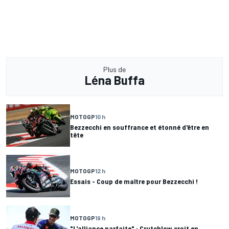
Plus de
Léna Buffa
MOTOGP
10 h
Bezzecchi en souffrance et étonné d'être en
tête
MOTOGP
12 h
Essais - Coup de maître pour Bezzecchi !
MOTOGP
19 h
"L'alliance parfaite" : Crutchlow croit en