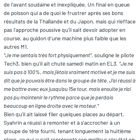
de l'avant soudaine et inexpliquée. Un final en queue
de poisson qui a de quoi le frustrer après ses bons
résultats
de la Thaïlande
et du Japon, mais qui n'efface
pas l'approche poussive qu'il sait devoir adopter en
course, au guidon d'une machine plus faible que les
autres M1.
"Je me sentais très fort physiquement",
souligne le pilote
Tech3, bien qu'il ait chuté samedi matin en EL3.
"Je ne
suis pas à 100%, mais j'étais vraiment motivé et je me suis
dit que je pouvais être dans le groupe de tête. J'ai réussi à
me battre avec eux jusqu'au 15e tour, mais ensuite je n'ai
pas pu maintenir le rythme parce que je perdais
beaucoup en ligne droite avec le moteur."
Bien qu'il ait laissé filer quelques places au départ,
Syahrin a réussi à remonter et à s'accrocher à un
groupe de tête fourni, tenant longuement la huitième
place, ce qui aurait représenté son meilleur résultat en