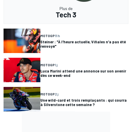
Plus de
Tech 3
MOTOGP
11 h
Steiner : "À l'heure actuelle, Viñales n'a pas été
renvoyé"
MOTOGP
1 j
Luca Marini attend une annonce sur son avenir
dès ce week-end
MOTOGP
2 j
Une wild-card et trois remplaçants : qui courra
à Silverstone cette semaine ?