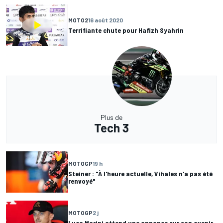
MOTO2
16 août 2020
Terrifiante chute pour Hafizh Syahrin
Plus de
Tech 3
MOTOGP
19 h
Steiner : "À l'heure actuelle, Viñales n'a pas été
renvoyé"
MOTOGP
2 j
Luca Marini attend une annonce sur son avenir