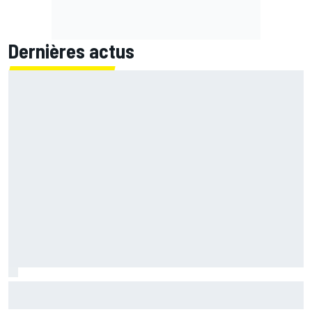
Dernières actus
Quartararo n'a jamais discuté de 2027 avec Yamaha :
"J'avais besoin d'air frais"