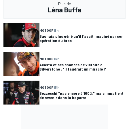
Plus de
Léna Buffa
MOTOGP
11 h
Bagnaia plus gêné qu'il l'avait imaginé par son
opération du bras
MOTOGP
13 h
Acosta et ses chances de victoire à
Silverstone : "Il faudrait un miracle !"
MOTOGP
15 h
Bezzecchi "pas encore à 100%" mais impatient
de revenir dans la bagarre