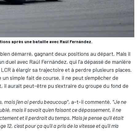
ons après une bataille avec Raúl Fernández.
 bien démarré, gagnant deux positions au départ. Mais il
un duel avec
Raúl Fernández
, qui l'a dépassé de manière
 LCR à élargir sa trajectoire et à perdre plusieurs places.
un simple fait de course, il ne peut s'empêcher de
, il aurait peut-être pu s'extraire du groupe du fond de
us, mais j'en ai perdu beaucoup"
, a-t-il commenté.
"Je ne
ublé, mais il savait qu'en faisant ce dépassement, il ne
ctement et il perdrait du temps. Mais je pense qu'il était
12, c'est pour ça qu'il a pris de la vitesse et qu'il m'a