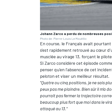
AUTRES CHAMPIONNATS
Johann Zarco a perdu de nombreuses positi
Photo de: Pierre-Louis Le Mouëllic
En course, le Français avait pourtant
s'est rapidement retrouvé au cœur d'
musclée au virage 13, forçant le pilote
Si Zarco considère cet épisode comme 
penser qu'en l'absence de cet incident
peloton et viser un meilleur résultat.
"Quatre ou cinq positions, je ne sais pl
peux pas me plaindre. Bien sûr il m'a do
pourrait pas fermer la trajectoire corre
beaucoup plus fort que moi dans le virage 
attaqué au 13."