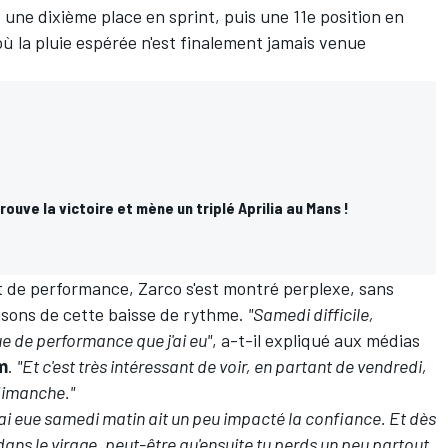
: une dixième place en sprint, puis une 11e position en
ù la pluie espérée n'est finalement jamais venue
rouve la victoire et mène un triplé Aprilia au Mans !
 de performance, Zarco s'est montré perplexe, sans
aisons de cette baisse de rythme.
"Samedi difficile,
e de performance que j'ai eu"
, a-t-il expliqué aux médias
m
.
"Et c'est très intéressant de voir, en partant de vendredi,
dimanche."
 j'ai eue samedi matin ait un peu impacté la confiance. Et dès
dans le virage, peut-être qu'ensuite tu perds un peu partout.