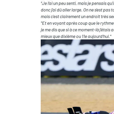
"Je l'ai un peu senti, mais je pensais qu'
donc j'ai dû aller large. On ne s'est pa
mais c'est clairement un endroit très se
"Et en voyant après coup que le rythme 
je me dis que si à ce moment-là j'étais a
mieux que dixième ou 11e aujourd'hui."