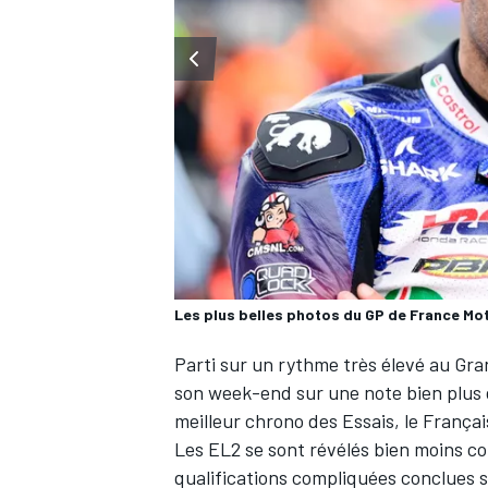
WRC
Les plus belles photos du GP de France M
Parti sur un rythme très élevé au Gr
son week-end sur une note bien plus d
WEC
meilleur chrono des Essais
, le França
Les EL2 se sont révélés bien moins c
qualifications compliquées conclues s