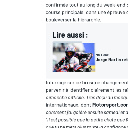
confirmée tout au long du week-end
course principale, dans une épreuve o
bouleverser la hiérarchie.
Lire aussi :
MOTOGP
Jorge Martín ret
Interrogé sur ce brusque changement
parvenir à identifier clairement les r
dimanche difficile. Très déçu du manqu
internationaux, dont
Motorsport.co
comment j'ai galéré ensuite samedi et 
"Il est possible que la petite chute que
que tu ne mets plus toute la confiance 