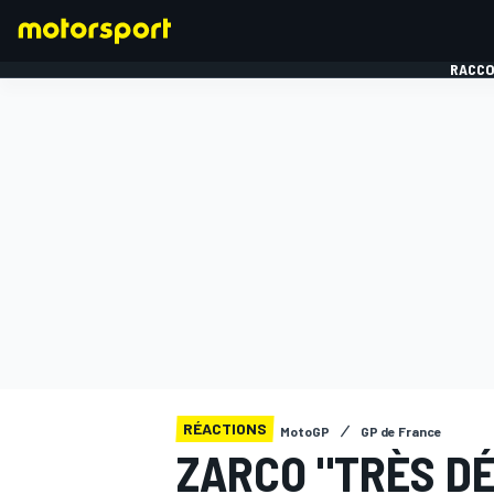
RACCO
FORMULE 1
RÉACTIONS
MotoGP
GP de France
ZARCO "TRÈS D