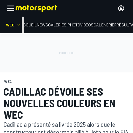
WEC
ACCUEIL
NEWS
GALERIES PHOTO
VIDÉOS
CALENDRIER
RÉSULT
WEC
CADILLAC DÉVOILE SES
NOUVELLES COULEURS EN
WEC
Cadillac a présenté sa livrée 2025 alors que le
constructeur est désormais allié à Jota pour le FIA