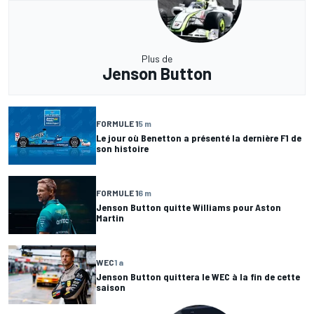
Plus de
Jenson Button
FORMULE 1
5 m
Le jour où Benetton a présenté la dernière F1 de
son histoire
FORMULE 1
6 m
Jenson Button quitte Williams pour Aston
Martin
WEC
1 a
Jenson Button quittera le WEC à la fin de cette
saison