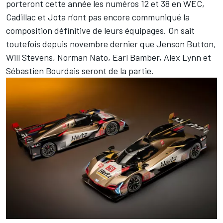
porteront cette année les numéros 12 et 38 en WEC,
Cadillac et Jota n'ont pas encore communiqué la
composition définitive de leurs équipages. On sait
toutefois depuis novembre dernier que
Jenson Button
,
Will Stevens
,
Norman Nato
,
Earl Bamber
,
Alex Lynn
et
Sébastien Bourdais
seront de la partie.