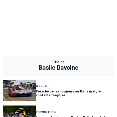
Plus de
Basile Davoine
WEC
6 h
Porsche pense toujours au Mans malgré un
contexte fragilisé
FORMULE 1
8 h