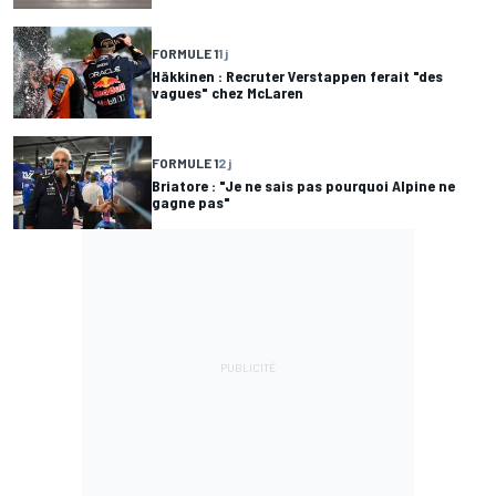
FORMULE 1
1 j
Häkkinen : Recruter Verstappen ferait "des
vagues" chez McLaren
FORMULE 1
2 j
Briatore : "Je ne sais pas pourquoi Alpine ne
gagne pas"