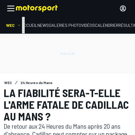
WEC
ACCUEIL
NEWS
GALERIES PHOTO
VIDÉOS
CALENDRIER
RÉSULT
WEC
24 Heures du Mans
LA FIABILITÉ SERA-T-ELLE
L'ARME FATALE DE CADILLAC
AU MANS ?
De retour aux 24 Heures du Mans après 20 ans
d'absence, Cadillac peut compter sur un package