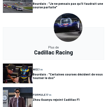
Bourdais : "Je ne pensais pas qu'il faudrait une
course parfaite"
Plus de
Cadillac Racing
WEC
1 m
Bourdais : "Certaines courses décident de vous
tourner le dos"
FORMULE 1
7 m
Zhou Guanyu rejoint Cadillac F1