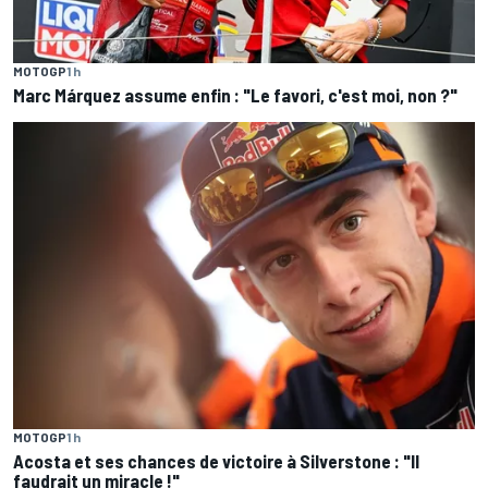
MOTOGP
1 h
Marc Márquez assume enfin : "Le favori, c'est moi, non ?"
MOTOGP
1 h
Acosta et ses chances de victoire à Silverstone : "Il
faudrait un miracle !"