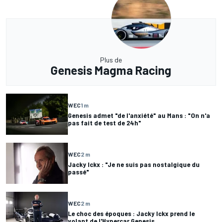
Plus de
Genesis Magma Racing
WEC
1 m
Genesis admet "de l'anxiété" au Mans : "On n'a
pas fait de test de 24h"
WEC
2 m
Jacky Ickx : "Je ne suis pas nostalgique du
passé"
WEC
2 m
Le choc des époques : Jacky Ickx prend le
volant de l'Hypercar Genesis