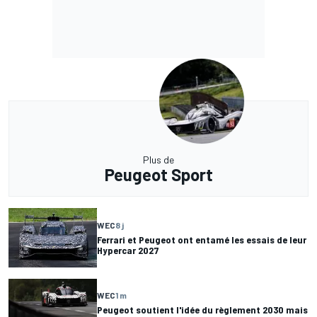
Plus de
Peugeot Sport
WEC
8 j
Ferrari et Peugeot ont entamé les essais de leur
Hypercar 2027
WEC
1 m
Peugeot soutient l'idée du règlement 2030 mais