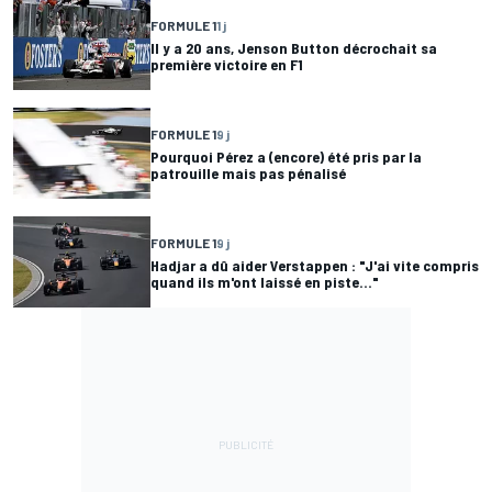
FORMULE 1
1 j
Il y a 20 ans, Jenson Button décrochait sa
première victoire en F1
FORMULE 1
9 j
Pourquoi Pérez a (encore) été pris par la
patrouille mais pas pénalisé
FORMULE 1
9 j
Hadjar a dû aider Verstappen : "J'ai vite compris
quand ils m'ont laissé en piste..."