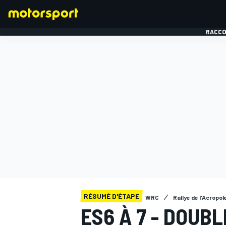
RACCO
FORMULE 1
RÉSUMÉ D'ÉTAPE
WRC
Rallye de l'Acropol
ES6 À 7 - DOUB