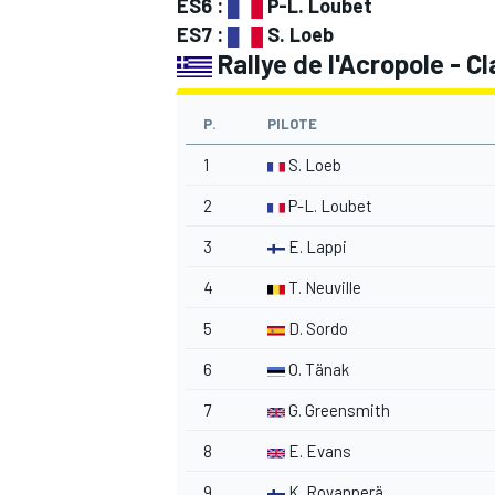
ES6 :
P-L. Loubet
ES7 :
S. Loeb
Rallye de l'Acropole - C
P.
PILOTE
1
S. Loeb
2
P-L. Loubet
3
E. Lappi
4
T. Neuville
5
D. Sordo
6
O. Tänak
7
G. Greensmith
8
E. Evans
9
K. Rovanperä