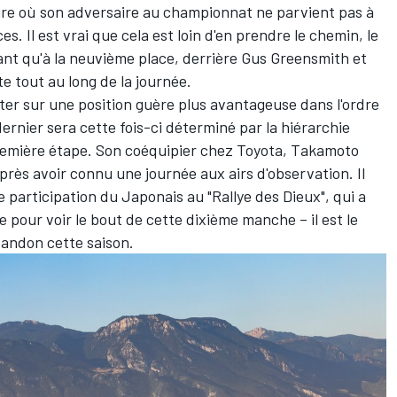
ure où son adversaire au championnat
ne parvient pas à
ces
. Il est vrai que cela est loin d'en prendre le chemin, le
tant qu'à la neuvième place, derrière
Gus Greensmith
et
te tout au long de la journée.
pter sur une position guère plus avantageuse dans l'ordre
rnier sera cette fois-ci déterminé par la hiérarchie
première étape. Son coéquipier chez Toyota,
Takamoto
 après avoir connu une journée aux airs d'observation. Il
ère participation du Japonais au "Rallye des Dieux", qui a
e pour voir le bout de cette dixième manche – il est le
bandon cette saison.