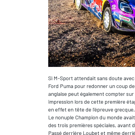
WRC
Si M-Sport attendait sans doute ave
Ford Puma pour redonner un coup de fo
anglaise peut également compter sur
impression lors de cette première étap
WEC
en effet en tête de l'épreuve grecque,
Le nonuple Champion du monde avait d'
des trois premières spéciales, avant 
Passé derrière Loubet et même derri