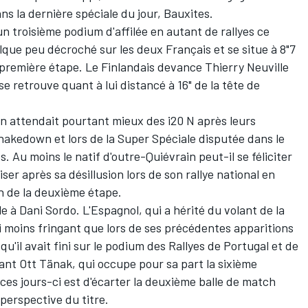
ns la dernière spéciale du jour, Bauxites.
n troisième podium d'affilée en autant de rallyes ce
ue peu décroché sur les deux Français et se situe à 8"7
première étape. Le Finlandais devance
Thierry Neuville
se retrouve quant à lui distancé à 16" de la tête de
on attendait pourtant mieux des i20 N après leurs
shakedown et lors de la Super Spéciale disputée dans le
 Au moins le natif d'outre-Quiévrain peut-il se féliciter
liser
après sa désillusion lors de son rallye national en
in de la deuxième étape.
le à
Dani Sordo
. L'Espagnol, qui a hérité du volant de la
i moins fringant que lors de ses précédentes apparitions
u'il avait fini sur le podium des Rallyes de Portugal et de
vant
Ott Tänak
, qui occupe pour sa part la sixième
n ces jours-ci est d'écarter la deuxième balle de match
perspective du titre.