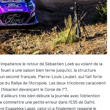
c impatience
le retour de Sébastien Loeb
au volant de la
uet à une saison bien terne jusqu'ici, la structure
 un second français,
Pierre-Louis Loubet
, qui fait forte
e du Rallye de l'Acropole. Les deux tricolores caracolent
 l'Alsacien devançant le Corse de 1"7.
ailleurs très bien débuté la journée avec l'obtention
de commettre une petite erreur dans l'ES5 de Dafni.
ère
Esapekka Lappi
, celui-ci a finalement regagné le