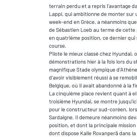
terrain perdu et a repris l'avantage da
Lappi, qui ambitionne de monter sur u
week-end en Grèce, a néanmoins quelq
de
Sébastien Loeb
au terme de cette 
en quatrième position, ce dernier qui 
course.
Pilote le mieux classé chez Hyundai, 
démonstrations hier à la fois lors du 
magnifique Stade olympique d'Athènes.
d'avoir visiblement réussi à se remobi
Belgique
, où il avait abandonné à la f
La cinquième place revient quant à el
troisième Hyundai, se montre jusqu'ic
pour le constructeur sud-coréen, lorsq
Sardaigne. Il demeure néanmoins de
position, et dont la principale missio
dont dispose
Kalle Rovanperä
dans la 