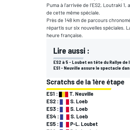
Puma à l'arrivée de l'ES2, Loutraki 1
de cette même spéciale.
Près de 148 km de parcours chronomé
répartis sur six nouvelles spéciales. 
heure française.
Lire aussi :
ES2 à 5 - Loubet en tête du Rallye de 
ES1 - Neuville assure le spectacle dan
Scratchs de la 1ère étape
ES1 :
T. Neuville
ES2 :
S. Loeb
ES3 :
S. Loeb
ES4 :
S. Loeb
ES5 :
P-L. Loubet