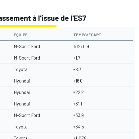
lassement à l'issue de l'ES7
ÉQUIPE
TEMPS/ÉCART
M-Sport Ford
1:12:11.9
M-Sport Ford
+1.7
Toyota
+8.7
Hyundai
+16.0
Hyundai
+22.2
Hyundai
+31.1
M-Sport Ford
+33.9
Toyota
+34.5
Toyota
+1:07.8