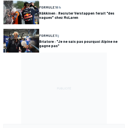
FORMULE 1
8 h
Häkkinen : Recruter Verstappen ferait "des
vagues" chez McLaren
FORMULE 1
1 j
Briatore : "Je ne sais pas pourquoi Alpine ne
gagne pas"