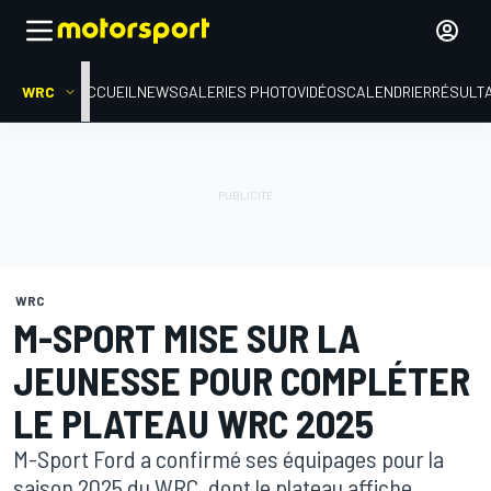
WRC
ACCUEIL
NEWS
GALERIES PHOTO
VIDÉOS
CALENDRIER
RÉSULT
WRC
M-SPORT MISE SUR LA
JEUNESSE POUR COMPLÉTER
LE PLATEAU WRC 2025
M-Sport Ford a confirmé ses équipages pour la
saison 2025 du WRC, dont le plateau affiche