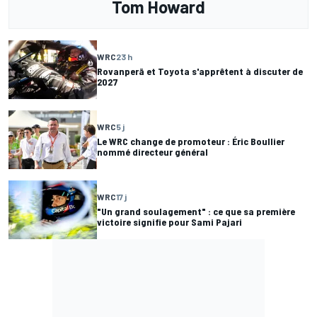
Tom Howard
WRC
23 h
Rovanperä et Toyota s'apprêtent à discuter de
2027
WRC
5 j
Le WRC change de promoteur : Éric Boullier
nommé directeur général
WRC
17 j
"Un grand soulagement" : ce que sa première
victoire signifie pour Sami Pajari