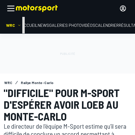
WRC
ACCUEIL
NEWS
GALERIES PHOTO
VIDÉOS
CALENDRIER
RÉSULT
WRC
Rallye Monte-Carlo
"DIFFICILE" POUR M-SPORT
D'ESPÉRER AVOIR LOEB AU
MONTE-CARLO
Le directeur de l'équipe M-Sport estime qu'il sera
difficile de conclure un accord permettant à