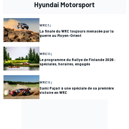
Hyundai Motorsport
WRC
3 j
La finale du WRC toujours menacée par la
guerre au Moyen-Orient
WRC
10 j
Le programme du Rallye de Finlande 2026 :
spéciales, horaires, engagés
WRC
19 j
Sami Pajari à une spéciale de sa première
victoire en WRC