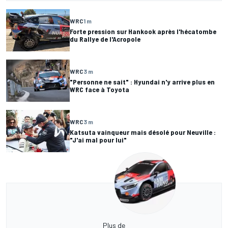
WRC
1 m
Forte pression sur Hankook après l'hécatombe
du Rallye de l'Acropole
WRC
3 m
"Personne ne sait" : Hyundai n'y arrive plus en
WRC face à Toyota
WRC
3 m
Katsuta vainqueur mais désolé pour Neuville :
"J'ai mal pour lui"
Plus de