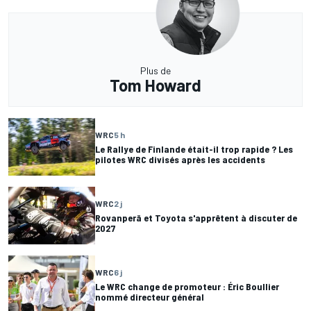
Plus de
Tom Howard
WRC
5 h
Le Rallye de Finlande était-il trop rapide ? Les
pilotes WRC divisés après les accidents
WRC
2 j
Rovanperä et Toyota s'apprêtent à discuter de
2027
WRC
6 j
Le WRC change de promoteur : Éric Boullier
nommé directeur général