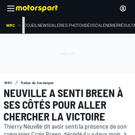
WRC
ACCUEIL
NEWS
GALERIES PHOTO
VIDÉOS
CALENDRIER
RÉSULT
WRC
Rallye de Sardaigne
NEUVILLE A SENTI BREEN À
SES CÔTÉS POUR ALLER
CHERCHER LA VICTOIRE
Thierry Neuville dit avoir senti la présence de son
coéquipier Craig Breen, décédé il y a deux mois, à