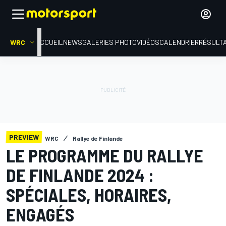
WRC
ACCUEIL
NEWS
GALERIES PHOTO
VIDÉOS
CALENDRIER
RÉSULT
PREVIEW
WRC
Rallye de Finlande
LE PROGRAMME DU RALLYE
DE FINLANDE 2024 :
SPÉCIALES, HORAIRES,
ENGAGÉS