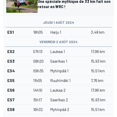
Une spéciale mythique de 33 km fait son
retour en WRC !
JEUDI 1 AOÛT 2024
ES1
18h05
Harju 1
3,48 km
VENDREDI 2 AOÛT 2024
ES2
07h13
Laukaa 1
17,96 km
ES3
08h20
Saarikas 1
15,93 km
ES4
09h35
Myhinpää 1
15,51 km
ES5
11h05
Ruuhimäki 1
7,76 km
ES6
14h10
Laukaa 2
17,96 km
ES7
15h17
Saarikas 2
15,93 km
ES8
16h32
Myhinpää 2
15,51 km