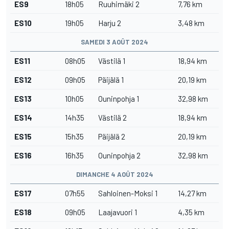
ES9
18h05
Ruuhimäki 2
7,76 km
ES10
19h05
Harju 2
3,48 km
SAMEDI 3 AOÛT 2024
ES11
08h05
Västilä 1
18,94 km
ES12
09h05
Päijälä 1
20,19 km
ES13
10h05
Ouninpohja 1
32,98 km
ES14
14h35
Västilä 2
18,94 km
ES15
15h35
Päijälä 2
20,19 km
ES16
16h35
Ouninpohja 2
32,98 km
DIMANCHE 4 AOÛT 2024
ES17
07h55
Sahloinen-Moksi 1
14,27 km
ES18
09h05
Laajavuori 1
4,35 km