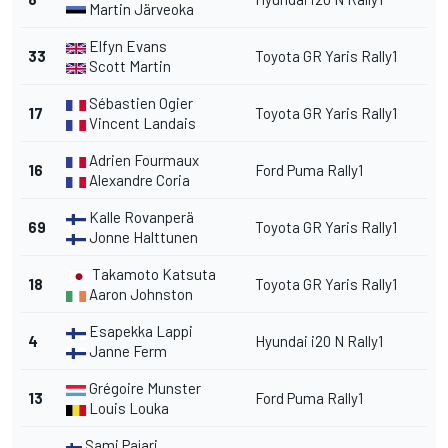
Martin Järveoka
Elfyn Evans
33
Toyota GR Yaris Rally1
Scott Martin
Sébastien Ogier
17
Toyota GR Yaris Rally1
Vincent Landais
Adrien Fourmaux
16
Ford Puma Rally1
Alexandre Coria
Kalle Rovanperä
69
Toyota GR Yaris Rally1
Jonne Halttunen
Takamoto Katsuta
18
Toyota GR Yaris Rally1
Aaron Johnston
Esapekka Lappi
4
Hyundai i20 N Rally1
Janne Ferm
Grégoire Munster
13
Ford Puma Rally1
Louis Louka
Sami Pajari