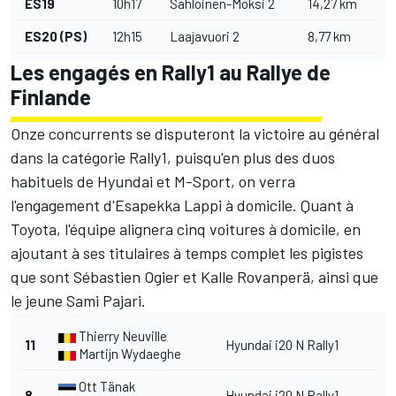
ES19
10h17
Sahloinen-Moksi 2
14,27 km
ES20 (PS)
12h15
Laajavuori 2
8,77 km
Les engagés en Rally1 au Rallye de
Finlande
Onze concurrents se disputeront la victoire au général
dans la catégorie Rally1, puisqu'en plus des duos
habituels de Hyundai et M-Sport, on verra
l'engagement d'Esapekka Lappi à domicile. Quant à
Toyota, l'équipe alignera cinq voitures à domicile, en
ajoutant à ses titulaires à temps complet les pigistes
que sont Sébastien Ogier et Kalle Rovanperä, ainsi que
le jeune Sami Pajari.
Thierry Neuville
11
Hyundai i20 N Rally1
Martijn Wydaeghe
Ott Tänak
8
Hyundai i20 N Rally1