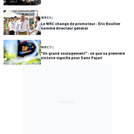
WRC
6 j
Le WRC change de promoteur : Éric Boullier
nommé directeur général
WRC
17 j
"Un grand soulagement" : ce que sa première
victoire signifie pour Sami Pajari