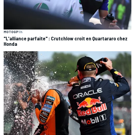
MOTOGP
1 h
"L'alliance parfaite" : Crutchlow croit en Quartararo chez
Honda