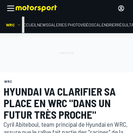
WRC
ACCUEIL
NEWS
GALERIES PHOTO
VIDÉOS
CALENDRIER
RÉSULT
WRC
HYUNDAI VA CLARIFIER SA
PLACE EN WRC "DANS UN
FUTUR TRÈS PROCHE"
Cyril Abiteboul, team principal de Hyundai en WRC,
assure que le rallye fait partie des "racines" de la