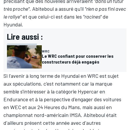
précisant que des nouvelles arriveraient
"dans un futur
très proche"
. Abiteboul a assuré qu'il
"n'en a pas fini avec
le rallye"
et que celui-ci est dans les
"racines"
de
Hyundai.
Lire aussi :
WRC
Le WRC confiant pour conserver les
constructeurs déjà engagés
Si l'avenir à long terme de Hyundai en WRC est sujet
aux spéculations, c'est notamment car la marque
semble s'intéresser à la catégorie Hypercar en
Endurance et à la perspective d'engager des voitures
en
WEC
et aux
24 Heures du Mans
, mais aussi en
championnat nord-américain IMSA. Abiteboul était
d'ailleurs présent cette année avec d'autres