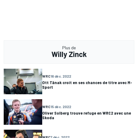
Plus de
Willy Zinck
WRC
16 déc. 2022
Ott Tänak croit en ses chances de titre avec M-
Sport
WRC
15 déc. 2022
Oliver Solberg trouve refuge en WRC2 avec une
Skoda
WRC
7 déc. 2022