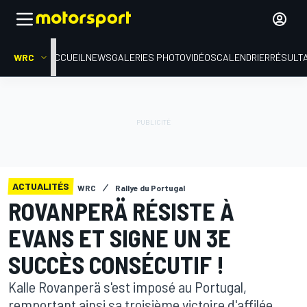
WRC
ACCUEIL
NEWS
GALERIES PHOTO
VIDÉOS
CALENDRIER
RÉSULT
ACTUALITÉS
WRC
Rallye du Portugal
ROVANPERÄ RÉSISTE À
EVANS ET SIGNE UN 3E
SUCCÈS CONSÉCUTIF !
Kalle Rovanperä s'est imposé au Portugal,
remportant ainsi sa troisième victoire d'affilée