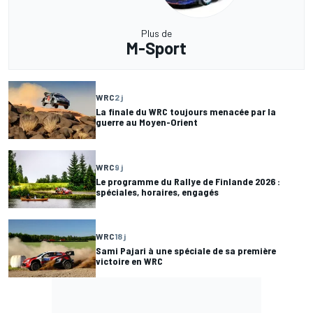
Plus de
M-Sport
WRC
2 j
La finale du WRC toujours menacée par la
guerre au Moyen-Orient
WRC
9 j
Le programme du Rallye de Finlande 2026 :
spéciales, horaires, engagés
WRC
18 j
Sami Pajari à une spéciale de sa première
victoire en WRC