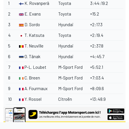
1
K. Rovanperä
Toyota
3:44:19.2
2
E. Evans
Toyota
+15.2
3
D. Sordo
Hyundai
+2:17.3
4
T. Katsuta
Toyota
+2:19.4
5
T. Neuville
Hyundai
+2:37.8
6
O. Tänak
Hyundai
+4:45.7
7
P-L. Loubet
M-Sport Ford
+5:52.1
8
C. Breen
M-Sport Ford
+7:03.4
9
A. Fourmaux
M-Sport Ford
+8:09.6
10
Y. Rossel
Citroën
+13:48.9