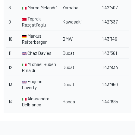
8
Marco Melandri
Yamaha
1'42"507
Toprak
9
Kawasaki
1'42"537
Razgatlioglu
Markus
10
BMW
1'43"146
Reiterberger
11
Chaz Davies
Ducati
1'43"361
Michael Ruben
12
Ducati
1'43"834
Rinaldi
Eugene
13
Ducati
1'43"950
Laverty
Alessandro
14
Honda
1'44"885
Delbianco