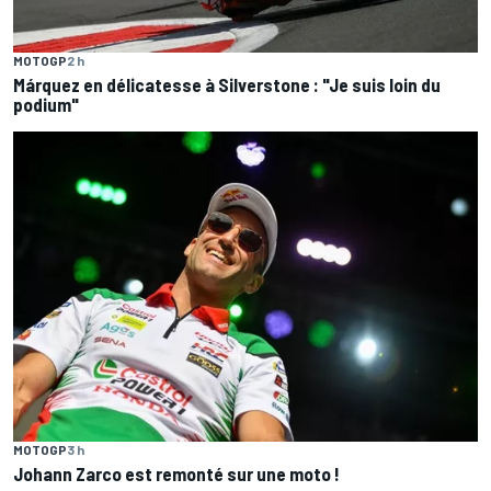
MOTOGP
2 h
Márquez en délicatesse à Silverstone : "Je suis loin du
podium"
MOTOGP
3 h
Johann Zarco est remonté sur une moto !