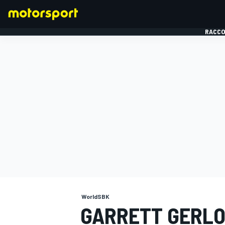
RACCO
FORMULE 1
WorldSBK
GARRETT GERLO