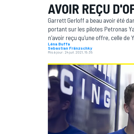
AVOIR REÇU D'O
Garrett Gerloff a beau avoir été d
portant sur les pilotes Petronas Y
n'avoir reçu qu'une offre, celle d
Léna Buffa
MOTOGP
Sebastian Fränzschky
Mis à jour:
24 juil. 2021, 15:35