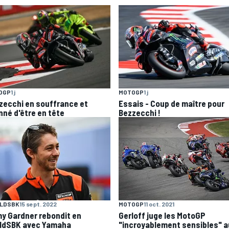
OGP
1 j
MOTOGP
1 j
zecchi en souffrance et
Essais - Coup de maître pour
nné d'être en tête
Bezzecchi !
LDSBK
15 sept. 2022
MOTOGP
11 oct. 2021
y Gardner rebondit en
Gerloff juge les MotoGP
ldSBK avec Yamaha
"incroyablement sensibles" a