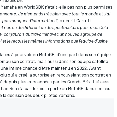
de Yamaha en WorldSBK n'était-elle pas non plus parmi ses
onnante. Je m'entends très bien avec tout le monde et J'ai
ne pas manquer d'informations",
a décrit Garrett
ait rien eu de différent ou de spectaculaire pour moi. Cela
e, car j'aurais dû travailler avec un nouveau groupe de
l et je reçois les mêmes informations que l'équipe d'usine,
laces à pourvoir en MotoGP, d'une part dans son équipe
rompu son contrat, mais aussi dans son équipe satellite
qu'une infime chance d'être maintenu en 2022. Avant
oglu qui a créé la surprise
en renouvelant son contrat en
ré depuis plusieurs années par les Grands Prix. Lui aussi
han Rea n'a pas fermé la porte au MotoGP
dans son cas
e la décision des deux pilotes Yamaha.