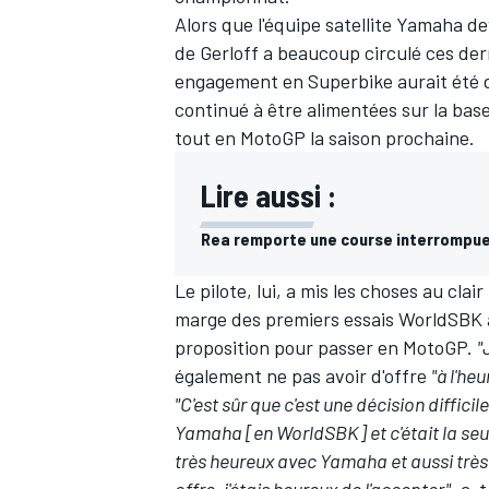
Alors que l'équipe satellite Yamaha de
de Gerloff a beaucoup circulé ces der
engagement en Superbike aurait été de
continué à être alimentées sur la bas
tout en MotoGP la saison prochaine.
Lire aussi :
Rea remporte une course interrompue 
Le pilote, lui, a mis les choses au clai
marge des premiers essais WorldSBK 
proposition pour passer en MotoGP.
"
également ne pas avoir d'offre
"à l'heu
"C'est sûr que c'est une décision diffici
Yamaha [en WorldSBK] et c'était la seule
très heureux avec Yamaha et aussi très
offre, j'étais heureux de l'accepter",
a-t-