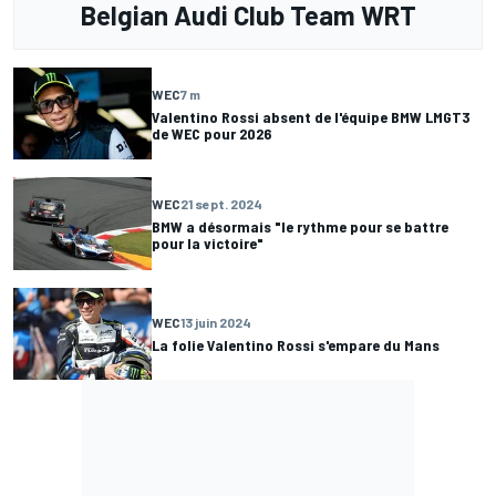
Belgian Audi Club Team WRT
WEC
7 m
Valentino Rossi absent de l'équipe BMW LMGT3
de WEC pour 2026
WEC
21 sept. 2024
BMW a désormais "le rythme pour se battre
pour la victoire"
WEC
13 juin 2024
La folie Valentino Rossi s'empare du Mans