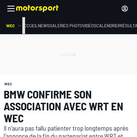
WEC
ACCUEIL
NEWS
GALERIES PHOTO
VIDÉOS
CALENDRIER
RÉSULT
WEC
BMW CONFIRME SON
ASSOCIATION AVEC WRT EN
WEC
Il n'aura pas fallu patienter trop longtemps après
l'annonce de la fin du partenariat entre WRT et