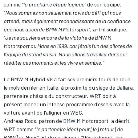
comme
"la prochaine étape logique"
de son équipe.
"Nous sommes non seulement ravis du défi qui nous
attend, mais également reconnaissants de la confiance
que nous accorde BMW M Motorsport",
a-t-il souligné.
"Je me souviens encore de la victoire de BMW M
Motorsport au Mans en 1999, car j'étais l'un des pilotes de
l'équipe du stand voisin. Nous allons travailler dur pour
rééditer ces moments et les vivre ensemble."
La
BMW M Hybrid V8
a fait ses premiers tours de roue
le mois dernier en Italie
, à proximité du siège de Dallara,
partenaire châssis du constructeur. WRT doit à
présent mener un intense programme d'essais avec la
voiture avant de l'aligner en WEC.
Andreas Roos, patron de BMW M Motorsport, a décrit
WRT comme
"le partenaire idéal pour [le] retour [de
BMW] au Mans"
. Et de souligner :
"Dès le départ, les