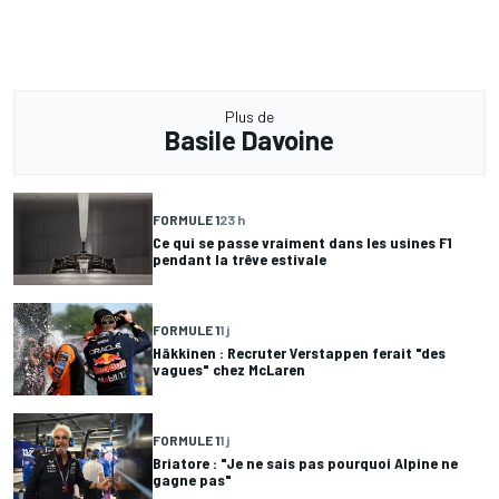
Plus de
Basile Davoine
FORMULE 1
23 h
Ce qui se passe vraiment dans les usines F1
pendant la trêve estivale
FORMULE 1
1 j
Häkkinen : Recruter Verstappen ferait "des
vagues" chez McLaren
FORMULE 1
1 j
Briatore : "Je ne sais pas pourquoi Alpine ne
gagne pas"