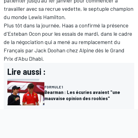
patienter jusqu'au 1er janvier
pour commencer à
travailler avec sa recrue vedette, le septuple champion
du monde
Lewis Hamilton
.
Plus tôt dans la journée,
Haas a confirmé la présence
d'Esteban Ocon
pour les essais de mardi,
dans le cadre
de la négociation
qui a mené au remplacement du
Français par
Jack Doohan
chez
Alpine
dès le Grand
Prix d'Abu Dhabi.
Lire aussi :
FORMULE 1
Bearman : Les écuries avaient "une
mauvaise opinion des rookies"