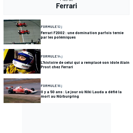
Ferrari
FORMULE 1
2 j
Ferrari F2002 : une domination parfois ternie
par les polémiques
FORMULE 1
4 j
L'histoire de celui qui a remplacé son idole Alain
Prost chez Ferrari
FORMULE 1
6 j
Il y a 50 ans : Le jour où Niki Lauda a défié la
mort au Nürburgring