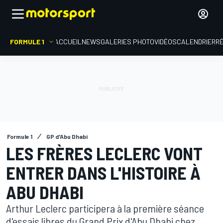
FORMULE 1
ACCUEIL
NEWS
GALERIES PHOTO
VIDÉOS
CALENDRIER
R
Formule 1
GP d'Abu Dhabi
LES FRÈRES LECLERC VONT
ENTRER DANS L'HISTOIRE À
ABU DHABI
Arthur Leclerc participera à la première séance
d'essais libres du Grand Prix d'Abu Dhabi chez