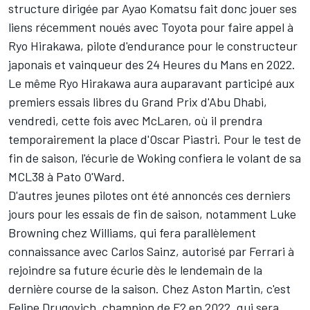
structure dirigée par Ayao Komatsu fait donc jouer ses
liens récemment noués avec Toyota
pour faire appel à
Ryo Hirakawa, pilote d'endurance pour le constructeur
japonais et vainqueur des 24 Heures du Mans en 2022.
Le même Ryo Hirakawa aura auparavant participé aux
premiers essais libres du Grand Prix d'Abu Dhabi,
vendredi, cette fois avec
McLaren
, où il prendra
temporairement la place d'
Oscar Piastri
. Pour le test de
fin de saison, l'écurie de Woking confiera le volant de sa
MCL38 à
Pato O'Ward
.
D'autres jeunes pilotes ont été annoncés ces derniers
jours pour les essais de fin de saison, notamment
Luke
Browning
chez
Williams
, qui fera parallèlement
connaissance avec
Carlos Sainz
, autorisé par Ferrari à
rejoindre sa future écurie
dès le lendemain de la
dernière course de la saison
. Chez Aston Martin, c'est
Felipe Drugovich
, champion de F2 en 2022, qui sera