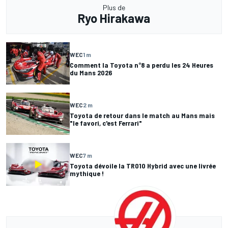
Plus de
Ryo Hirakawa
WEC
1 m
Comment la Toyota n°8 a perdu les 24 Heures
du Mans 2026
WEC
2 m
Toyota de retour dans le match au Mans mais
"le favori, c'est Ferrari"
WEC
7 m
Toyota dévoile la TR010 Hybrid avec une livrée
mythique !