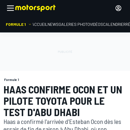
FORMULE 1
ACCUEIL
NEWS
GALERIES PHOTO
VIDÉOS
CALENDRIER
R
Formule 1
HAAS CONFIRME OCON ET UN
PILOTE TOYOTA POUR LE
TEST D'ABU DHABI
Haas a confirmé l'arrivée d'Esteban Ocon dès les
essais de fin de saison à Abu Dhabi, où son