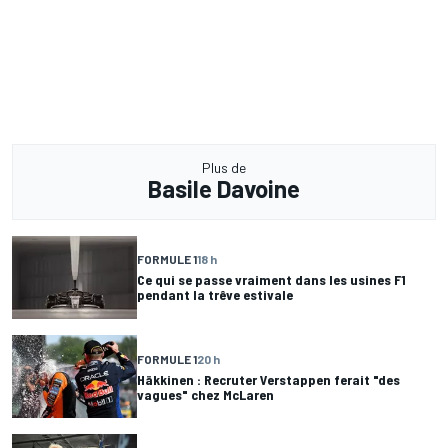
Plus de
Basile Davoine
FORMULE 1
18 h
Ce qui se passe vraiment dans les usines F1
pendant la trêve estivale
FORMULE 1
20 h
Häkkinen : Recruter Verstappen ferait "des
vagues" chez McLaren