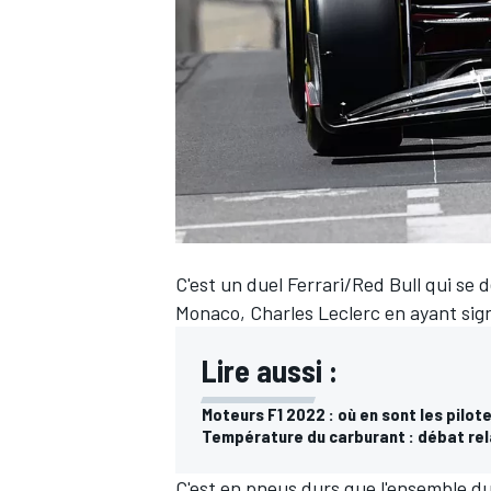
WRC
C'est un duel
Ferrari
/
Red Bull
qui se d
Monaco,
Charles Leclerc
en ayant sign
Lire aussi :
WEC
Moteurs F1 2022 : où en sont les pilot
Température du carburant : débat rel
C'est en pneus durs que l'ensemble du 