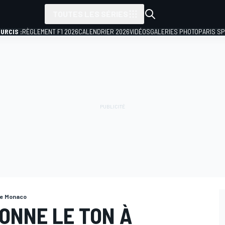
TOUTES LES SÉRIES
URCIS :
RÈGLEMENT F1 2026
CALENDRIER 2026
VIDÉOS
GALERIES PHOTO
PARIS S
de Monaco
DONNE LE TON À