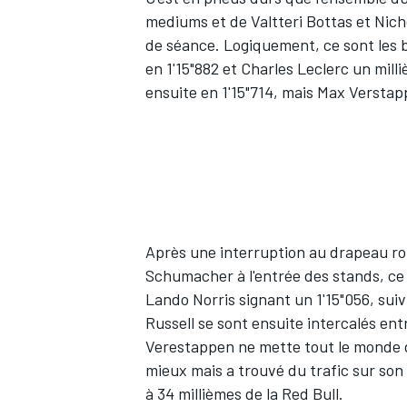
mediums et de
Valtteri Bottas
et
Nich
de séance. Logiquement, ce sont les 
en 1'15"882 et Charles Leclerc un mill
ensuite en 1'15"714, mais
Max Verstap
Après une interruption au drapeau r
Schumacher
à l'entrée des stands, ce
Lando Norris
signant un 1'15"056, suiv
Russell
se sont ensuite intercalés ent
Verestappen ne mette tout le monde d'
mieux mais a trouvé du trafic sur son 
à 34 millièmes de la Red Bull.