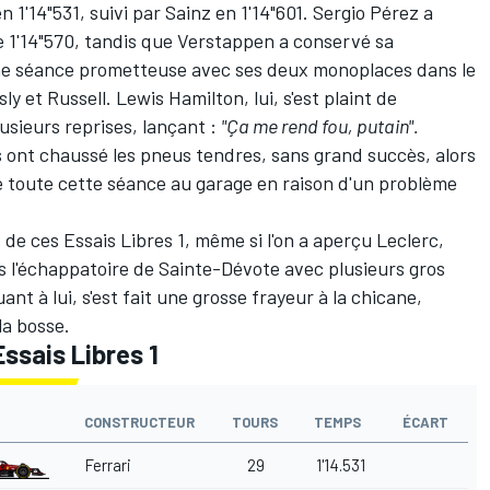
1'14"531, suivi par Sainz en 1'14"601.
Sergio Pérez
a
e 1'14"570, tandis que Verstappen a conservé sa
e séance prometteuse avec ses deux monoplaces dans le
sly et Russell.
Lewis Hamilton
, lui, s'est plaint de
usieurs reprises, lançant :
"Ça me rend fou, putain".
s
ont chaussé les pneus tendres, sans grand succès, alors
sé toute cette séance au garage en raison d'un problème
 de ces Essais Libres 1, même si l'on a aperçu Leclerc,
l'échappatoire de Sainte-Dévote avec plusieurs gros
uant à lui, s'est fait une grosse frayeur à la chicane,
la bosse.
ssais Libres 1
CONSTRUCTEUR
TOURS
TEMPS
ÉCART
Ferrari
29
1'14.531