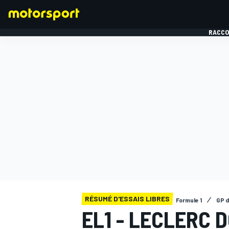
RACCO
FORMULE 1
RÉSUMÉ D'ESSAIS LIBRES
Formule 1
GP 
EL1 - LECLERC 