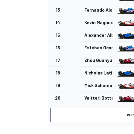
13
Fernando Alonso
14
Kevin Magnussen
15
Alexander Albon
16
Esteban Ocon
17
Zhou Guanyu
18
Nicholas Latifi
19
Mick Schumacher
20
Valtteri Bottas
VOI