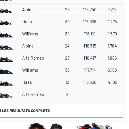
Alpine
28
1'15.749
1.218
Haas
30
1'15.806
1.275
Williams
39
1'16.110
1.579
Alpine
24
1'16.315
1.784
Alfa Romeo
27
1'16.417
1.886
Williams
30
1'17.714
3.183
Haas
12
1'18.636
4.105
Alfa Romeo
2
R LES RÉSULTATS COMPLETS