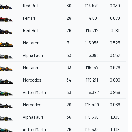
Red Bull
30
1'14.570
0.039
Ferrari
28
1'14.601
0.070
Red Bull
26
1'14.712
0.181
McLaren
31
1'15.056
0.525
AlphaTauri
33
1'15.083
0.552
McLaren
33
1'15.157
0.626
Mercedes
34
1'15.211
0.680
Aston Martin
33
1'15.387
0.856
Mercedes
29
1'15.499
0.968
AlphaTauri
36
1'15.536
1.005
Aston Martin
26
1'15.539
1.008