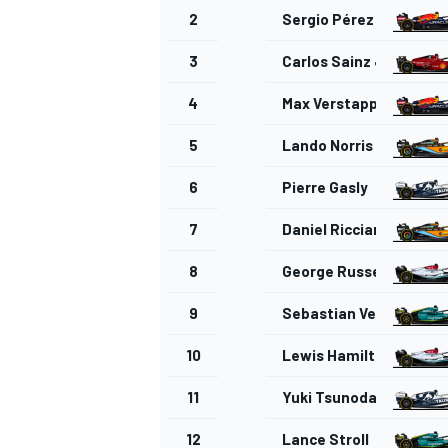
2
Sergio Pérez
3
Carlos Sainz Jr.
4
Max Verstappen
AUTRES CHAMPIONNATS
5
Lando Norris
6
Pierre Gasly
7
Daniel Ricciardo
8
George Russell
9
Sebastian Vettel
10
Lewis Hamilton
11
Yuki Tsunoda
12
Lance Stroll