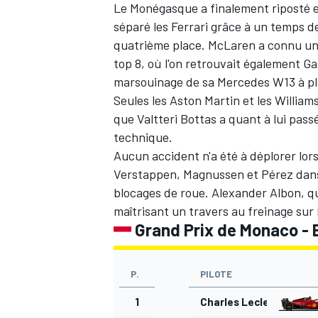
Le Monégasque a finalement riposté en 
séparé les Ferrari grâce à un temps d
quatrième place. McLaren a connu un
top 8, où l'on retrouvait également Ga
marsouinage de sa
Mercedes
W13 à pl
Seules les Aston Martin et les
William
que Valtteri Bottas a quant à lui pas
technique.
Aucun accident n'a été à déplorer lors
Verstappen, Magnussen et Pérez dans 
blocages de roue.
Alexander Albon
, q
maîtrisant un travers au freinage sur 
Grand Prix de Monaco - E
P.
PILOTE
1
Charles Leclerc