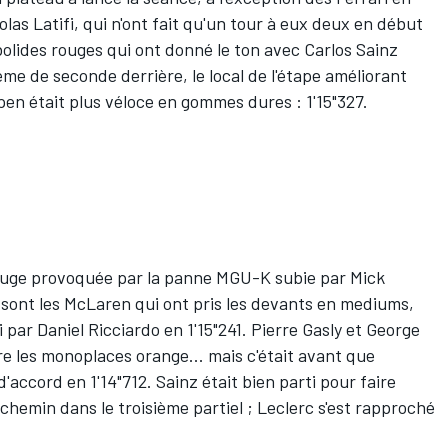
olas Latifi
, qui n'ont fait qu'un tour à eux deux en début
bolides rouges qui ont donné le ton avec
Carlos Sainz
ième de seconde derrière, le local de l'étape améliorant
pen
était plus véloce en gommes dures : 1'15"327.
ouge provoquée par la panne MGU-K subie par
Mick
 sont les
McLaren
qui ont pris les devants en mediums,
i par
Daniel Ricciardo
en 1'15"241.
Pierre Gasly
et
George
re les monoplaces orange... mais c'était avant que
accord en 1'14"712. Sainz était bien parti pour faire
chemin dans le troisième partiel ; Leclerc s'est rapproché