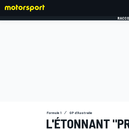
RACCO
FORMULE 1
Formule 1
GP d'Australie
L'ÉTONNANT "P