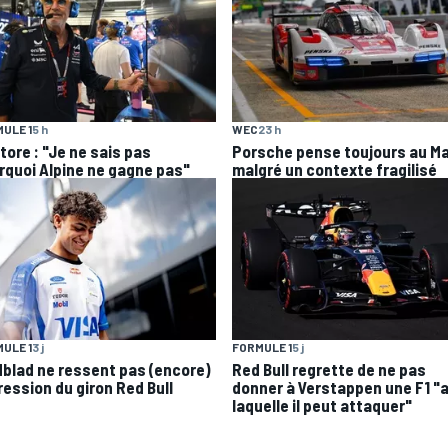
ULE 1
5 h
WEC
23 h
tore : "Je ne sais pas
Porsche pense toujours au M
rquoi Alpine ne gagne pas"
malgré un contexte fragilisé
ULE 1
3 j
FORMULE 1
5 j
dblad ne ressent pas (encore)
Red Bull regrette de ne pas
ression du giron Red Bull
donner à Verstappen une F1 "
laquelle il peut attaquer"