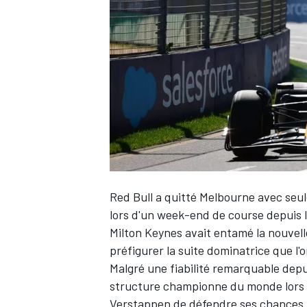
WRC
Red Bull
a quitté Melbourne avec seule
lors d'un week-end de course depuis le
Milton Keynes avait entamé la nouvel
WEC
préfigurer la suite dominatrice que l'
Malgré une fiabilité remarquable depui
structure championne du monde lors d
Verstappen
de défendre ses chances. 