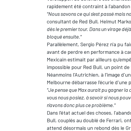
rapidement été contraint à l'abandon p
"Nous savons ce qui s'est passé mais no
consultant de Red Bull, Helmut Marko
dès le premier tour. Dans un virage déjà
bloqué ensuite."
Parallèlement,
Sergio Pérez
n'a pu fai
avant de perdre en performance
à ca
Mexicain estimait par ailleurs qu'em
impossible pour Red Bull, un point d
Néanmoins l'Autrichien,
à l'image d'u
Melbourne débarrasse l'écurie d'une pre
"Je pense que Max aurait pu gagner la 
vous nous posiez, à savoir si nous pouv
n'avons donc plus ce problème."
Dans l'état actuel des choses, l'aba
Bull, couplés au doublé de Ferrari,
ont
attend désormais un rebond dès le Gr