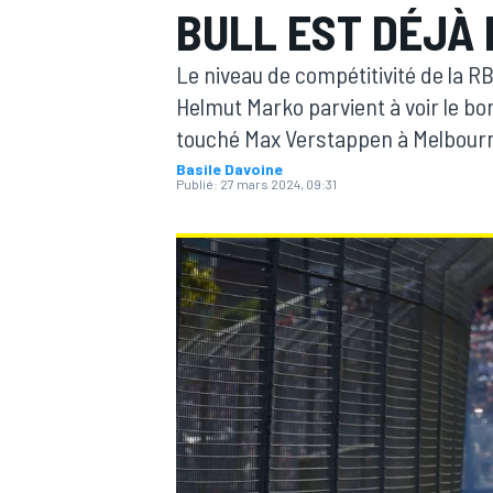
BULL EST DÉJÀ
Le niveau de compétitivité de la R
Helmut Marko parvient à voir le bo
touché Max Verstappen à Melbourn
Basile Davoine
MOTOGP
Publié:
27 mars 2024, 09:31