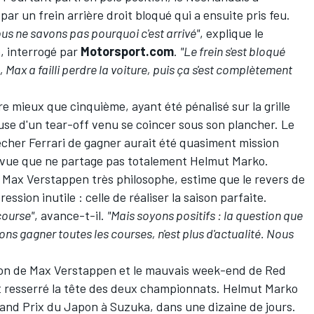
ar un frein arrière droit bloqué qui a ensuite pris feu.
us ne savons pas pourquoi c'est arrivé"
, explique le
, interrogé par
Motorsport.com
.
"Le frein s'est bloqué
, Max a failli perdre la voiture, puis ça s'est complètement
re mieux que cinquième, ayant été pénalisé sur la grille
use d'un tear-off venu se coincer sous son plancher
. Le
pêcher
Ferrari
de gagner aurait été quasiment mission
e vue que ne partage pas totalement Helmut Marko.
n Max Verstappen très philosophe
, estime que le revers de
ssion inutile : celle de réaliser la saison parfaite.
course"
, avance-t-il.
"Mais soyons positifs : la question que
ons gagner toutes les courses, n'est plus d'actualité. Nous
ndon de Max Verstappen et le mauvais week-end de Red
 resserré la tête des deux championnats
. Helmut Marko
and Prix du Japon à Suzuka, dans une dizaine de jours.