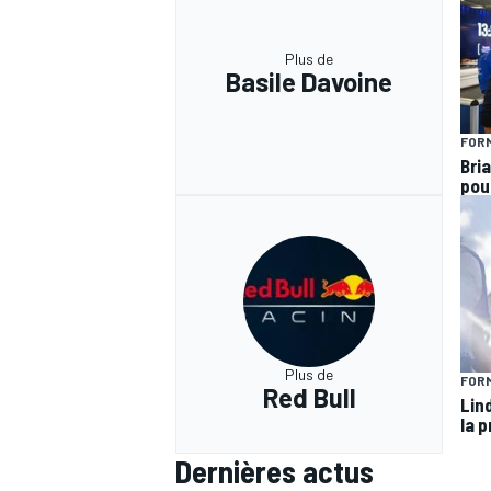
Plus de
Basile Davoine
FORM
Bria
pou
Plus de
FORM
Red Bull
Lin
la p
Dernières actus