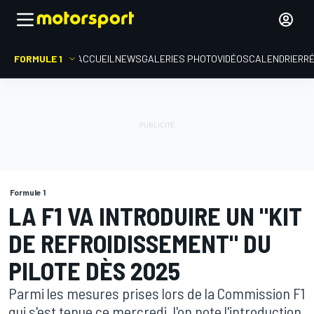
FORMULE 1
ACCUEIL
NEWS
GALERIES PHOTO
VIDÉOS
CALENDRIER
R
Formule 1
LA F1 VA INTRODUIRE UN "KIT
DE REFROIDISSEMENT" DU
PILOTE DÈS 2025
Parmi les mesures prises lors de la Commission F1
qui s'est tenue ce mercredi, l'on note l'introduction