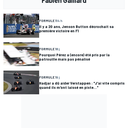
Fabien Gaillard
FORMULE 1
14 h
Il y a 20 ans, Jenson Button décrochait sa
première victoire en F1
FORMULE 1
8 j
Pourquoi Pérez a (encore) été pris par la
patrouille mais pas pénalisé
FORMULE 1
9 j
Hadjar a dû aider Verstappen : "J'ai vite compris
quand ils m'ont laissé en piste..."