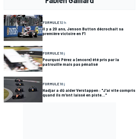
Fabien Gaillard
FORMULE 1
2 h
Il y a 20 ans, Jenson Button décrochait sa
première victoire en F1
FORMULE 1
8 j
Pourquoi Pérez a (encore) été pris par la
patrouille mais pas pénalisé
FORMULE 1
8 j
Hadjar a dû aider Verstappen : "J'ai vite compris
quand ils m'ont laissé en piste..."