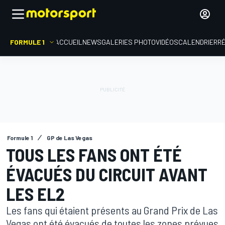
FORMULE 1
ACCUEIL
NEWS
GALERIES PHOTO
VIDÉOS
CALENDRIER
R
Formule 1
GP de Las Vegas
TOUS LES FANS ONT ÉTÉ
ÉVACUÉS DU CIRCUIT AVANT
LES EL2
Les fans qui étaient présents au Grand Prix de Las
Vegas ont été évacués de toutes les zones prévues