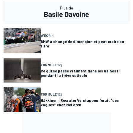
Plus de
Basile Davoine
WEC
4 h
BMW a changé de dimension et peut croire au
titre
FORMULE 1
2 j
Ce qui se passe vraiment dans les usines F1
pendant la trêve estivale
FORMULE 1
2 j
Häkkinen : Recruter Verstappen ferait "des
vagues" chez McLaren