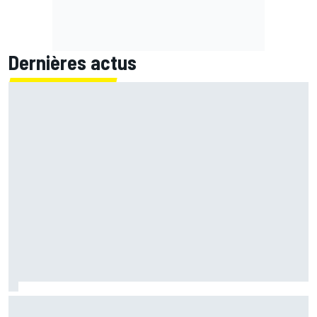
Dernières actus
"Idiot" samedi, Fernández a transformé sa "frustration"
en "énergie positive"