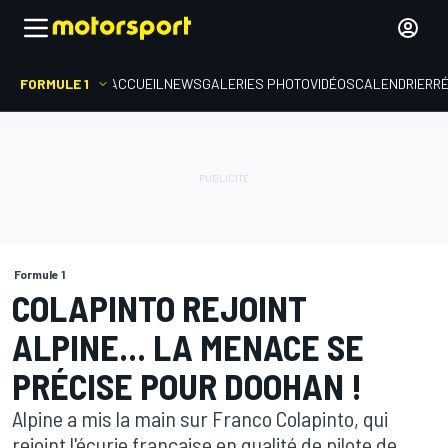
FORMULE 1
ACCUEIL
NEWS
GALERIES PHOTO
VIDÉOS
CALENDRIER
R
Formule 1
COLAPINTO REJOINT
ALPINE... LA MENACE SE
PRÉCISE POUR DOOHAN !
Alpine a mis la main sur Franco Colapinto, qui
rejoint l'écurie française en qualité de pilote de