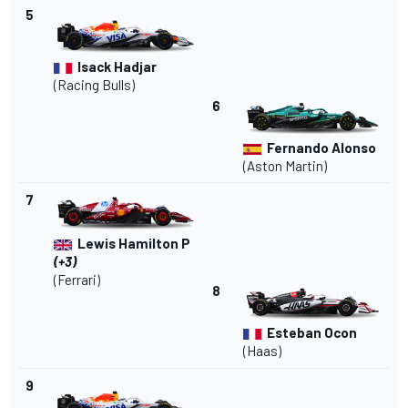
5
Isack Hadjar
(Racing Bulls)
6
Fernando Alonso
(Aston Martin)
7
Lewis Hamilton P
(+3)
(Ferrari)
8
Esteban Ocon
(Haas)
9