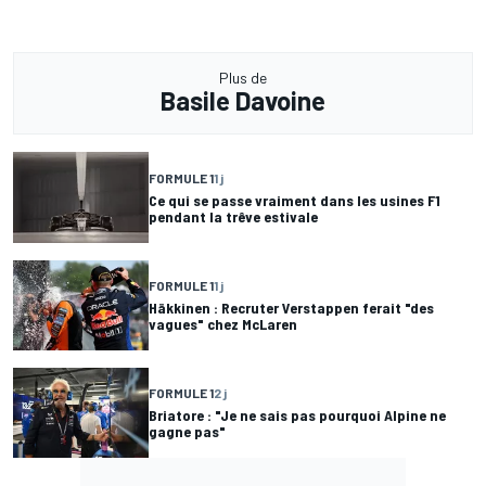
Plus de
Basile Davoine
FORMULE 1
1 j
Ce qui se passe vraiment dans les usines F1
pendant la trêve estivale
FORMULE 1
1 j
Häkkinen : Recruter Verstappen ferait "des
vagues" chez McLaren
FORMULE 1
2 j
Briatore : "Je ne sais pas pourquoi Alpine ne
gagne pas"