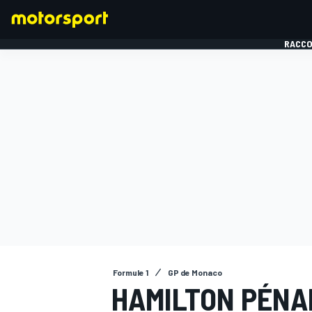
RACCO
FORMULE 1
Formule 1
GP de Monaco
HAMILTON PÉNAL