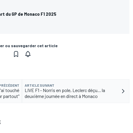
art du GP de Monaco F1 2025
er ou sauvegarder cet article
 PRÉCÉDENT
ARTICLE SUIVANT
J'ai touché
LIVE F1 - Norris en pole, Leclerc déçu... la
r partout"
deuxième journée en direct à Monaco
S