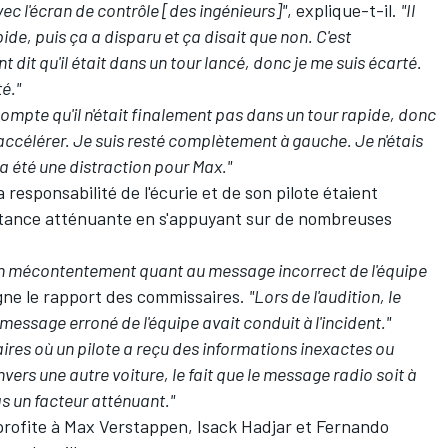
vec l'écran de contrôle [des ingénieurs]"
, explique-t-il.
"Il
ide, puis ça a disparu et ça disait que non. C'est
nt dit qu'il était dans un tour lancé, donc je me suis écarté.
é."
 compte qu'il n'était finalement pas dans un tour rapide, donc
réaccélérer. Je suis resté complètement à gauche. Je n'étais
a a été une distraction pour Max."
responsabilité de l'écurie et de son pilote étaient
tance atténuante en s'appuyant sur de nombreuses
son mécontentement quant au message incorrect de l'équipe
igne le rapport des commissaires.
"Lors de l'audition, le
 message erroné de l'équipe avait conduit à l'incident."
res où un pilote a reçu des informations inexactes ou
ers une autre voiture, le fait que le message radio soit à
as un facteur atténuant."
 profite à Max Verstappen,
Isack Hadjar
et
Fernando