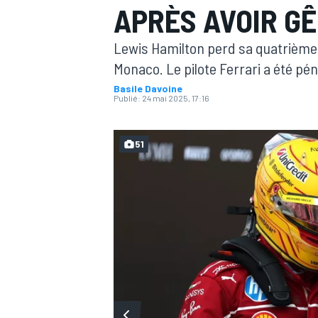
APRÈS AVOIR G
Lewis Hamilton perd sa quatrième p
Monaco. Le pilote Ferrari a été pé
Basile Davoine
Publié:
24 mai 2025, 17:16
MOTOGP
51