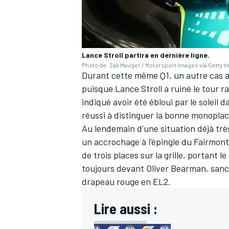
Lance Stroll partira en dernière ligne.
AUTRES CHAMPIONNATS
Photo de: Zak Mauger / Motorsport Images via Getty 
Durant cette même Q1, un autre cas a a
puisque
Lance Stroll
a ruiné le tour r
indiqué avoir été ébloui par le soleil d
réussi à distinguer la bonne monoplac
Au lendemain d'une
situation déjà tr
un accrochage à l'épingle du Fairmont,
de trois places sur la grille, portant le
toujours devant
Oliver Bearman
, san
drapeau rouge en EL2
.
Lire aussi :