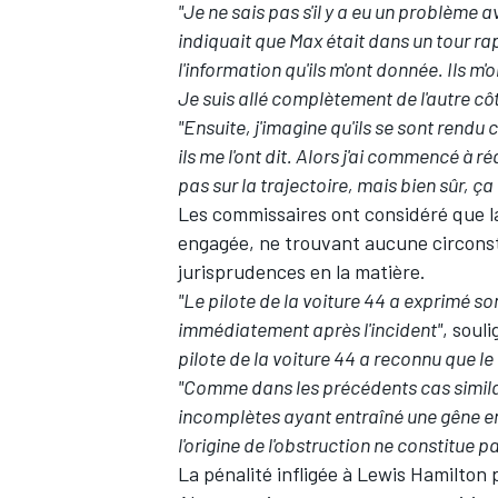
"Je ne sais pas s'il y a eu un problème a
indiquait que Max était dans un tour rap
l'information qu'ils m'ont donnée. Ils m'o
Je suis allé complètement de l'autre côt
"Ensuite, j'imagine qu'ils se sont rendu
ils me l'ont dit. Alors j'ai commencé à 
pas sur la trajectoire, mais bien sûr, ç
Les commissaires ont considéré que la 
engagée, ne trouvant aucune circons
jurisprudences en la matière.
"Le pilote de la voiture 44 a exprimé 
immédiatement après l'incident"
, soul
pilote de la voiture 44 a reconnu que le
"Comme dans les précédents cas similai
incomplètes ayant entraîné une gêne env
l'origine de l'obstruction ne constitue p
La pénalité infligée à Lewis Hamilton