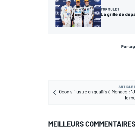
FORMULE 1
La grille de dép
Partag
ARTICLE
Ocon s'illustre en qualifs à Monaco : "
le mu
MEILLEURS COMMENTAIRE