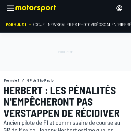
FORMULE 1
ACCUEIL
NEWS
GALERIES PHOTO
VIDÉOS
CALENDRIER
R
Formule 1
GP de São Paulo
HERBERT : LES PÉNALITÉS
N'EMPÊCHERONT PAS
VERSTAPPEN DE RÉCIDIVER
Ancien pilote de F1 et commissaire de course au
GP de Mexico, Johnny Herbert estime que les