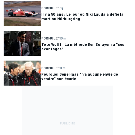
FORMULE 1
6 j
Il y a 50 ans : Le jour où Niki Lauda a défié la
mort au Nürburgring
FORMULE 1
10 m
Toto Wolff : La méthode Ben Sulayem a "ses
avantages"
FORMULE 1
11 m
Pourquoi Gene Haas "n’a aucune envie de
vendre" son écurie