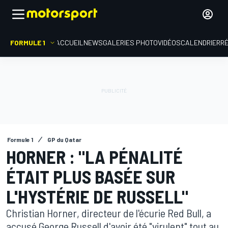
FORMULE 1
ACCUEIL
NEWS
GALERIES PHOTO
VIDÉOS
CALENDRIER
R
Formule 1
GP du Qatar
HORNER : "LA PÉNALITÉ
ÉTAIT PLUS BASÉE SUR
L'HYSTÉRIE DE RUSSELL"
Christian Horner, directeur de l'écurie Red Bull, a
accusé George Russell d'avoir été "virulent" tout au