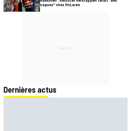
Häkkinen : Recruter Verstappen ferait "des
vagues" chez McLaren
Dernières actus