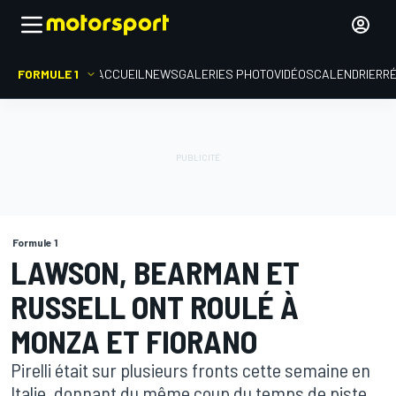
FORMULE 1
ACCUEIL
NEWS
GALERIES PHOTO
VIDÉOS
CALENDRIER
R
Formule 1
LAWSON, BEARMAN ET
RUSSELL ONT ROULÉ À
MONZA ET FIORANO
Pirelli était sur plusieurs fronts cette semaine en
Italie, donnant du même coup du temps de piste