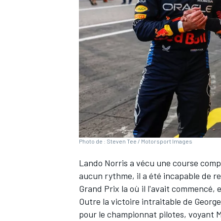
WRC
Photo de : Steven Tee / Motorsport Images
Lando Norris
a vécu une course compl
aucun rythme, il a été incapable de r
WEC
Grand Prix la où il l'avait commencé, 
Outre la victoire intraitable de
George
pour le championnat pilotes, voyant
M