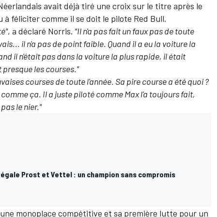
éerlandais avait déjà tiré une croix sur le titre après le
 à féliciter comme il se doit le pilote
Red Bull
.
té"
, a déclaré Norris.
"Il n'a pas fait un faux pas de toute
ais... il n'a pas de point faible. Quand il a eu la voiture la
d il n'était pas dans la voiture la plus rapide, il était
it presque les courses."
auvaises courses de toute l'année. Sa pire course a été quoi ?
omme ça. Il a juste piloté comme Max l'a toujours fait,
pas le nier."
égale Prost et Vettel : un champion sans compromis
d'une monoplace compétitive et sa première lutte pour un