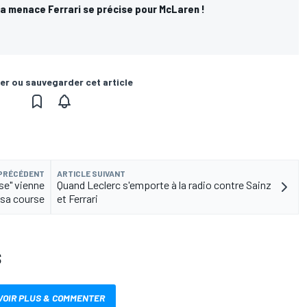
a menace Ferrari se précise pour McLaren !
er ou sauvegarder cet article
 PRÉCÉDENT
ARTICLE SUIVANT
se" vienne
Quand Leclerc s'emporte à la radio contre Sainz
 sa course
et Ferrari
S
VOIR PLUS & COMMENTER