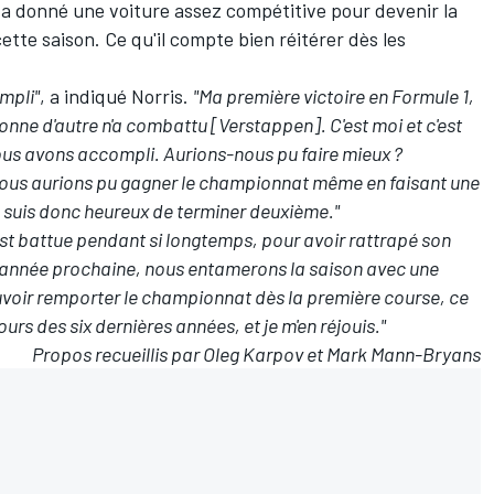
i a donné une voiture assez compétitive pour devenir la
te saison. Ce qu'il compte bien réitérer dès les
mpli"
, a indiqué Norris.
"Ma première victoire en Formule 1,
sonne d'autre n'a combattu [Verstappen]. C'est moi et c'est
nous avons accompli. Aurions-nous pu faire mieux ?
ous aurions pu gagner le championnat même en faisant une
e suis donc heureux de terminer deuxième."
 s'est battue pendant si longtemps, pour avoir rattrapé son
 L'année prochaine, nous entamerons la saison avec une
uvoir remporter le championnat dès la première course, ce
urs des six dernières années, et je m'en réjouis."
Propos recueillis par Oleg Karpov et Mark Mann-Bryans