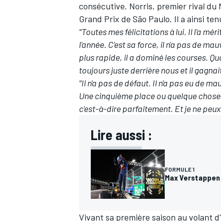
consécutive. Norris, premier rival du N
Grand Prix de São Paulo. Il a ainsi tenu
"Toutes mes félicitations à lui. Il l'a méri
l'année. C'est sa force, il n'a pas de mauv
plus rapide, il a dominé les courses. Quan
toujours juste derrière nous et il gagna
"Il n'a pas de défaut. Il n'a pas eu de m
Une cinquième place ou quelque chose c
c'est-à-dire parfaitement. Et je ne peux 
Lire aussi :
FORMULE 1
Max Verstappen 
Vivant sa première saison au volant 