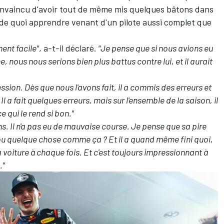
nvaincu d'avoir tout de même mis quelques bâtons dans
 a de quoi apprendre venant d'un pilote aussi complet que
ment facile"
, a-t-il déclaré.
"Je pense que si nous avions eu
, nous nous serions bien plus battus contre lui, et il aurait
sion. Dès que nous l'avons fait, il a commis des erreurs et
. Il a fait quelques erreurs, mais sur l'ensemble de la saison, il
 ce qui le rend si bon."
ns. Il n'a pas eu de mauvaise course. Je pense que sa pire
 quelque chose comme ça ? Et il a quand même fini quoi,
 la voiture à chaque fois. Et c'est toujours impressionnant à
."