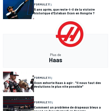
FORMULE 1
7 j
5 ans après, que reste-t-il de la victoire
historique d'Esteban Ocon en Hongrie ?
Plus de
Haas
FORMULE 1
11 j
Ocon exhorte Haas à agir : "Il nous faut des
évolutions le plus vite possible"
FORMULE 1
13 j
Comment un problème de drapeaux bleus a
causé un "cauchemar" en Hongrie