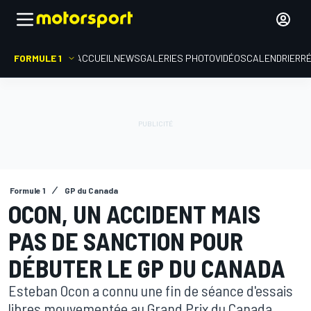
FORMULE 1
ACCUEIL
NEWS
GALERIES PHOTO
VIDÉOS
CALENDRIER
R
Formule 1
GP du Canada
OCON, UN ACCIDENT MAIS
PAS DE SANCTION POUR
DÉBUTER LE GP DU CANADA
Esteban Ocon a connu une fin de séance d'essais
libres mouvementée au Grand Prix du Canada