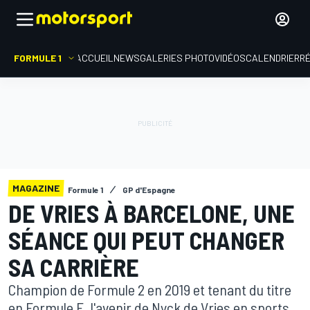
FORMULE 1
ACCUEIL
NEWS
GALERIES PHOTO
VIDÉOS
CALENDRIER
R
MAGAZINE
Formule 1
GP d'Espagne
DE VRIES À BARCELONE, UNE
SÉANCE QUI PEUT CHANGER
SA CARRIÈRE
Champion de Formule 2 en 2019 et tenant du titre
en Formule E, l'avenir de Nyck de Vries en sports