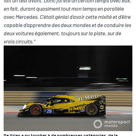
fait un test avant. Donc j'ai été un certain temps avec eux,
en fait, durant quasiment tout mon temps en parallèle
avec Mercedes. C'était génial d'avoir cette mixité et d'être
capable d'apprendre des deux mondes et de conduire les
deux voitures également, toujours sur la piste, sur de
vrais circuits."
De Vries a pu toucher à de nombreuses catégories, de la