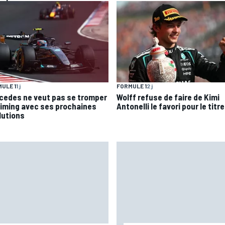
ULE 1
1 j
FORMULE 1
2 j
cedes ne veut pas se tromper
Wolff refuse de faire de Kimi
timing avec ses prochaines
Antonelli le favori pour le titre
lutions