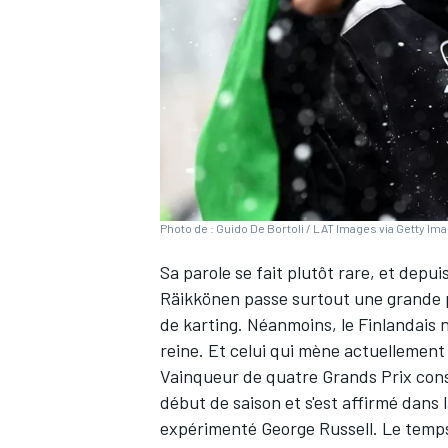
WRC
Photo de : Guido De Bortoli / LAT Images via Getty Im
Sa parole se fait plutôt rare, et depui
Räikkönen
passe surtout une grande p
de karting. Néanmoins, le Finlandais 
reine. Et celui qui
mène actuellement
WEC
Vainqueur de quatre Grands Prix con
début de saison et s'est affirmé dans 
expérimenté
George Russell
. Le temp