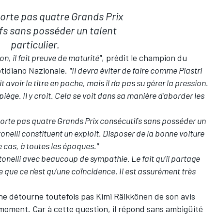
orte pas quatre Grands Prix
fs sans posséder un talent
particulier.
n, il fait preuve de maturité"
, prédit le champion du
tidiano Nazionale
.
"Il devra éviter de faire comme Piastri
avoir le titre en poche, mais il n'a pas su gérer la pression.
ège. Il y croit. Cela se voit dans sa manière d'aborder les
orte pas quatre Grands Prix consécutifs sans posséder un
ntonelli constituent un exploit. Disposer de la bonne voiture
le cas, à toutes les époques."
ntonelli avec beaucoup de sympathie. Le fait qu'il partage
ue ce n'est qu'une coïncidence. Il est assurément très
n ne détourne toutefois pas Kimi Räikkönen de son avis
u moment. Car à cette question, il répond sans ambigüité