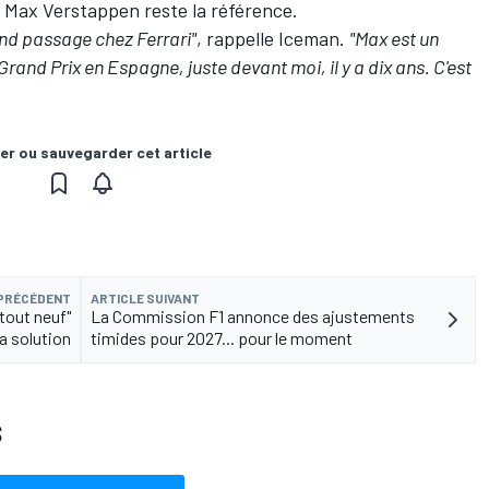
e
Max Verstappen
reste la référence.
cond passage chez Ferrari"
, rappelle Iceman.
"Max est un
and Prix en Espagne, juste devant moi, il y a dix ans. C'est
er ou sauvegarder cet article
 PRÉCÉDENT
ARTICLE SUIVANT
tout neuf"
La Commission F1 annonce des ajustements
a solution
timides pour 2027... pour le moment
S