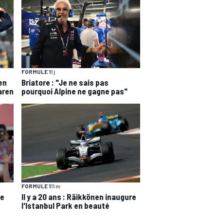
FORMULE 1
1 j
en
Briatore : "Je ne sais pas
aren
pourquoi Alpine ne gagne pas"
FORMULE 1
11 m
de
Il y a 20 ans : Räikkönen inaugure
l'Istanbul Park en beauté