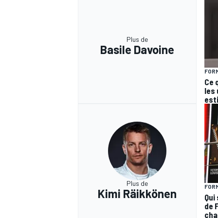
Plus de
Basile Davoine
FORM
Ce 
les
est
Plus de
FORM
Kimi Räikkönen
Qui 
de F
cha