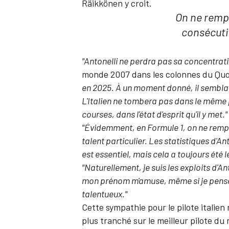
Räikkönen y croit.
On ne remp
consécuti
"Antonelli ne perdra pas sa concentratio
monde 2007 dans les colonnes du
Quo
en 2025. À un moment donné, il semblait 
L'Italien ne tombera pas dans le même pi
courses, dans l'état d'esprit qu'il y met."
"Évidemment, en Formule 1, on ne remp
talent particulier. Les statistiques d'A
est essentiel, mais cela a toujours été 
"Naturellement, je suis les exploits d'A
mon prénom m'amuse, même si je pense q
talentueux."
Cette sympathie pour le pilote italie
plus tranché sur le meilleur pilote d