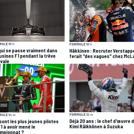
ULE 1
6 h
FORMULE 1
8 h
qui se passe vraiment dans
Häkkinen : Recruter Verstapp
 usines F1 pendant la trêve
ferait "des vagues" chez McL
ivale
FORMULE 1
9 m
ULE 1
4 m
Déjà 20 ans : le chef d'œuvre 
sont les plus jeunes pilotes
Kimi Räikkönen à Suzuka
1 à avoir mené le
mpionnat ?