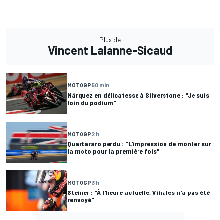
Plus de
Vincent Lalanne-Sicaud
MOTOGP
50 min
Márquez en délicatesse à Silverstone : "Je suis
loin du podium"
MOTOGP
2 h
Quartararo perdu : "L'impression de monter sur
la moto pour la première fois"
MOTOGP
3 h
Steiner : "À l'heure actuelle, Viñales n'a pas été
renvoyé"