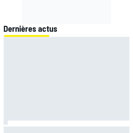
Dernières actus
Bagnaia : "Álex Márquez est devenu le pilote de référence