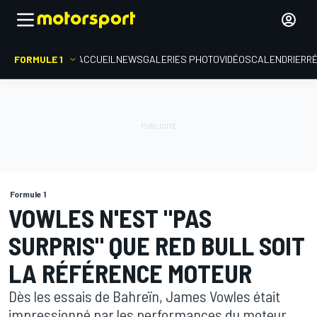
FORMULE 1
ACCUEIL
NEWS
GALERIES PHOTO
VIDÉOS
CALENDRIER
R
Formule 1
VOWLES N'EST "PAS
SURPRIS" QUE RED BULL SOIT
LA RÉFÉRENCE MOTEUR
Dès les essais de Bahreïn, James Vowles était
impressionné par les performances du moteur