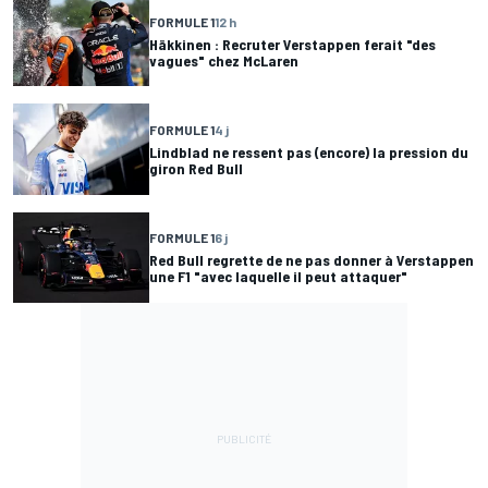
FORMULE 1
12 h
Häkkinen : Recruter Verstappen ferait "des
vagues" chez McLaren
FORMULE 1
4 j
Lindblad ne ressent pas (encore) la pression du
giron Red Bull
FORMULE 1
6 j
Red Bull regrette de ne pas donner à Verstappen
une F1 "avec laquelle il peut attaquer"