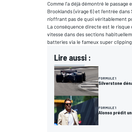
Comme l'a déjà démontré le passage en 
Brooklands (virage 6) et l'entrée dans 
n'offrant pas de quoi véritablement p
La conséquence directe est le risque 
vitesse dans des sections habituellem
batteries via le fameux super clippin
Lire aussi :
FORMULE 1
Silverstone déna
FORMULE 1
Alonso prédit un