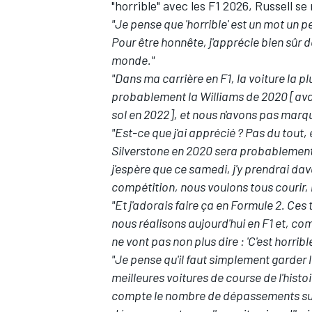
"horrible" avec les F1 2026, Russell 
"Je pense que 'horrible' est un mot un 
Pour être honnête, j'apprécie bien sûr de
monde."
"Dans ma carrière en F1, la voiture la pl
AUTRES CHAMPIONNATS
probablement la
Williams
de 2020 [avan
sol en 2022], et nous n'avons pas marqu
"Est-ce que j'ai apprécié
? Pas du tout, 
Silverstone en 2020 sera probablement b
j'espère que ce samedi, j'y prendrai d
compétition, nous voulons tous courir,
"Et j'adorais faire ça en Formule 2. Ce
nous réalisons aujourd'hui en F1 et, com
ne vont pas non plus dire
: 'C'est horrible
"Je pense qu'il faut simplement garder l
meilleures voitures de course de l'histo
compte le nombre de dépassements sur