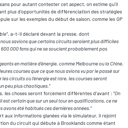
 sans pour autant contester cet aspect, on estime qu'il
t plus d'opportunités de différenciation des stratégies
'appuie sur les exemples du début de saison, comme les GP
ble"
, a-t-il déclaré devant la presse, dont
nous savions que certains circuits seraient plus difficiles
 ici 600 000 fans qui ne se soucient probablement pas
exigeants en matière d'énergie, comme Melbourne ou la Chine,
lleures courses que ce que nous avions vu par le passé sur
 les circuits où l'énergie est rare, les courses seront
un peu plus chaotiques."
ns, les choses seront forcément différentes d'avant
:
"On
il est certain que sur un seul tour en qualifications, ce ne
us avons été habitués ces dernières années."
t aux informations glanées via le simulateur, il rejoint
ortion du circuit qui débute à Brooklands comme étant