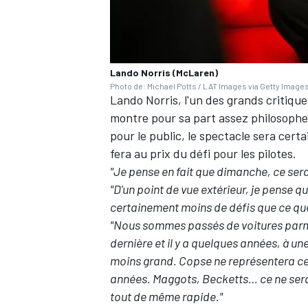
Lando Norris (McLaren)
Photo de: Michael Potts / LAT Images via Getty Image
Lando Norris
, l'un des grands critiqu
montre pour sa part assez philosophe s
pour le public, le spectacle sera cer
fera au prix du défi pour les pilotes.
"Je pense en fait que dimanche, ce sera
"D'un point de vue extérieur, je pense 
certainement moins de défis que ce que
"Nous sommes passés de voitures parmi l
dernière et il y a quelques années, à un
moins grand. Copse ne représentera cer
années. Maggots, Becketts… ce ne sera 
tout de même rapide."