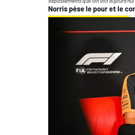
dépassements que l'on voit aujourd'hui 
Norris pèse le pour et le co