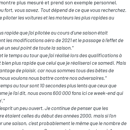
se montre plus mesuré et prend son exemple personnel.
peu fort, vous savez. Tout dépend de ce que vous recherchez.
 piloter les voitures et les moteurs les plus rapides au
us rapide que j'ai pilotée au cours d'une saison était
t les modifications aéro de 2021 et le passage à l'effet de
é un seul point de toute la saison."
et le temps au tour que j'ai réalisé lors des qualifications à
ien plus rapide que celui que je réaliserai ce samedi. Mais
avantage de plaisir, car nous sommes tous des bêtes de
 nous voulons nous battre contre nos adversaires."
s temps au tour sont 10 secondes plus lents que ceux que
me je l'ai dit, nous avons 600 000 fans ici ce week-end qui
'."
'esprit un peu ouvert. Je continue de penser que les
ire étaient celles du début des années 2000, mais si l'on
 une saison, c'est probablement le même que le nombre de