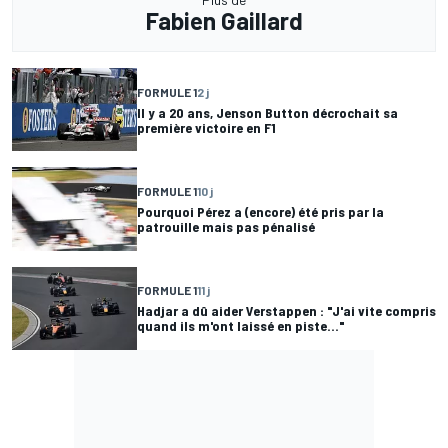
Fabien Gaillard
FORMULE 1
2 j
Il y a 20 ans, Jenson Button décrochait sa
première victoire en F1
FORMULE 1
10 j
Pourquoi Pérez a (encore) été pris par la
patrouille mais pas pénalisé
FORMULE 1
11 j
Hadjar a dû aider Verstappen : "J'ai vite compris
quand ils m'ont laissé en piste..."