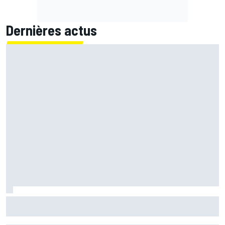
Dernières actus
Marc Márquez démuni face à sa perte de rythme : "Nous
n'avions jamais connu ça"