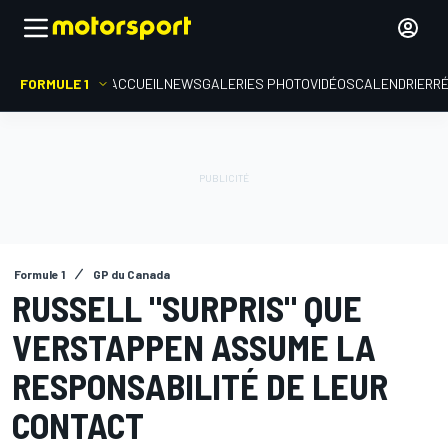
FORMULE 1
ACCUEIL
NEWS
GALERIES PHOTO
VIDÉOS
CALENDRIER
R
Formule 1
GP du Canada
RUSSELL "SURPRIS" QUE
VERSTAPPEN ASSUME LA
RESPONSABILITÉ DE LEUR
CONTACT