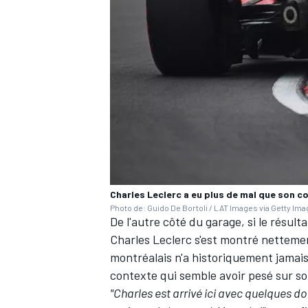
AUTRES CHAMPIONNATS
Charles Leclerc a eu plus de mal que son c
Photo de: Guido De Bortoli / LAT Images via Getty Im
De l'autre côté du garage, si le résult
Charles Leclerc
s'est montré nettemen
montréalais n'a historiquement jamais
contexte qui semble avoir pesé sur s
"Charles est arrivé ici avec quelques do