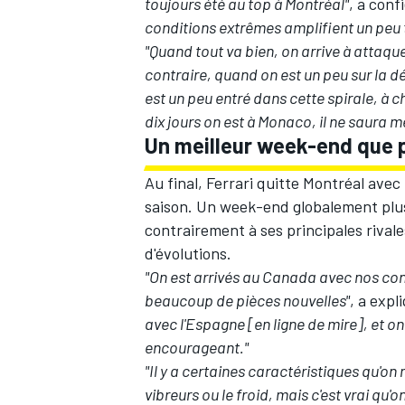
toujours été au top à Montréal"
, a conf
conditions extrêmes amplifient un peu 
"Quand tout va bien, on arrive à attaqu
contraire, quand on est un peu sur la dé
est un peu entré dans cette spirale, à 
dix jours on est à Monaco, il ne saura 
Un meilleur week-end que 
Au final, Ferrari quitte Montréal avec
saison. Un week-end globalement plus p
contrairement à ses principales rivale
d'évolutions.
"On est arrivés au Canada avec nos con
beaucoup de pièces nouvelles"
, a expl
avec l'Espagne [en ligne de mire], et on
encourageant."
"Il y a certaines caractéristiques qu'on 
vibreurs ou le froid, mais c'est vrai qu'