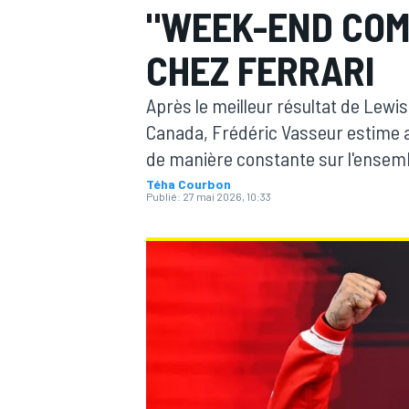
"WEEK-END COM
CHEZ FERRARI
Après le meilleur résultat de Lewi
Canada, Frédéric Vasseur estime av
MOTOGP
de manière constante sur l'ensem
Téha Courbon
Publié:
27 mai 2026, 10:33