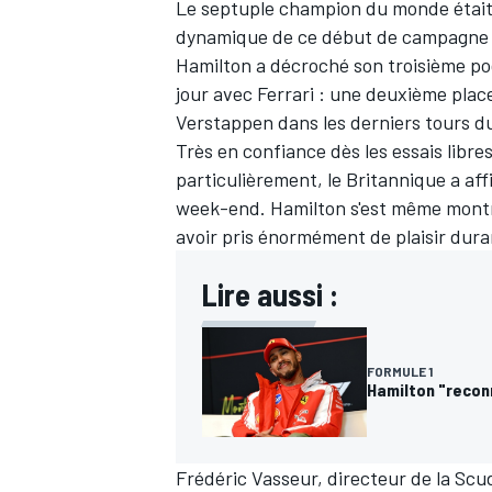
Le septuple champion du monde était 
dynamique de ce début de campagne 
Hamilton a décroché son troisième pod
jour avec Ferrari : une deuxième plac
Verstappen
dans les derniers tours d
Très en confiance dès les essais libres
particulièrement, le Britannique a af
week-end. Hamilton s'est même montré 
avoir pris énormément de plaisir dura
Lire aussi :
FORMULE 1
Hamilton "reconn
Frédéric Vasseur, directeur de la Scude