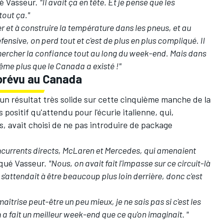
ié Vasseur.
"Il avait ça en tête. Et je pense que les
tout ça."
er et à construire la température dans les pneus, et au
fensive, on perd tout et c'est de plus en plus compliqué. Il
chercher la confiance tout au long du week-end. Mais dans
même plus que le Canada a existé !"
prévu au Canada
 un résultat très solide sur cette cinquième manche de la
ositif qu'attendu pour l'écurie italienne, qui,
s, avait choisi de ne pas introduire de package
currents directs,
McLaren
et Mercedes, qui amenaient
iqué Vasseur.
"Nous, on avait fait l'impasse sur ce circuit-là
 s'attendait à être beaucoup plus loin derrière, donc c'est
maîtrise peut-être un peu mieux, je ne sais pas si c'est les
on a fait un meilleur week-end que ce qu'on imaginait. "