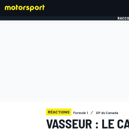
RACCO
FORMULE 1
RÉACTIONS
Formule 1
GP du Canada
VASSEUR : LE C