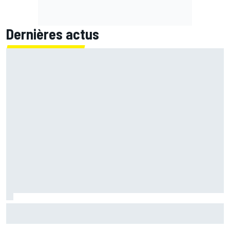
Dernières actus
Il y a 20 ans, Jenson Button décrochait sa première
victoire en F1