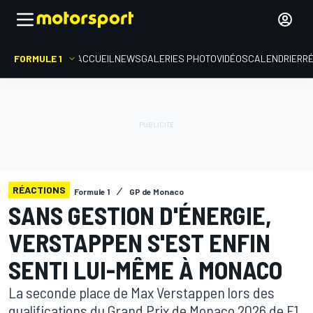
FORMULE 1
ACCUEIL
NEWS
GALERIES PHOTO
VIDÉOS
CALENDRIER
R
RÉACTIONS
Formule 1
GP de Monaco
SANS GESTION D'ÉNERGIE,
VERSTAPPEN S'EST ENFIN
SENTI LUI-MÊME À MONACO
La seconde place de Max Verstappen lors des
qualifications du Grand Prix de Monaco 2026 de F1