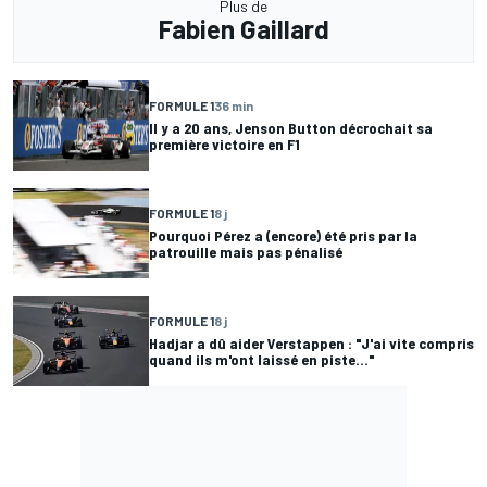
Plus de
Fabien Gaillard
FORMULE 1
36 min
Il y a 20 ans, Jenson Button décrochait sa
première victoire en F1
FORMULE 1
8 j
Pourquoi Pérez a (encore) été pris par la
patrouille mais pas pénalisé
FORMULE 1
8 j
Hadjar a dû aider Verstappen : "J'ai vite compris
quand ils m'ont laissé en piste..."