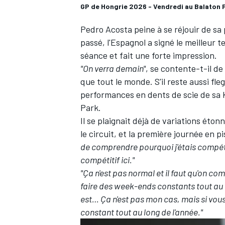
GP de Hongrie 2026 - Vendredi au Balaton 
Pedro Acosta
peine à se réjouir de s
passé, l'Espagnol a signé le meilleur 
séance et fait une forte impression.
"On verra demain"
, se contente-t-il de
que tout le monde. S'il reste aussi f
performances en dents de scie de sa KT
Park.
Il se
plaignait déjà de variations éto
le circuit, et la première journée en p
de comprendre pourquoi j'étais compéti
compétitif ici."
"Ça n'est pas normal et il faut qu'on co
faire des week-ends constants tout au lo
est… Ça n'est pas mon cas, mais si vous 
constant tout au long de l'année."