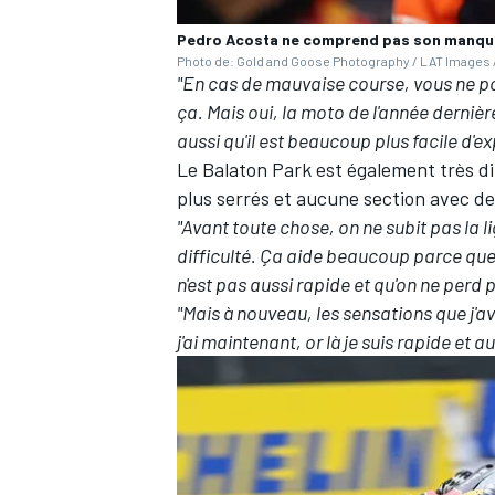
Pedro Acosta ne comprend pas son manqu
Photo de: Gold and Goose Photography / LAT Images /
"En cas de mauvaise course, vous ne po
ça. Mais oui, la moto de l'année dernièr
AUTRES CHAMPIONNATS
aussi qu'il est beaucoup plus facile d'ex
Le Balaton Park est également très di
plus serrés et aucune section avec de
"Avant toute chose, on ne subit pas la lign
difficulté. Ça aide beaucoup parce que r
n'est pas aussi rapide et qu'on ne perd 
"Mais à nouveau, les sensations que j'av
j'ai maintenant, or là je suis rapide et au