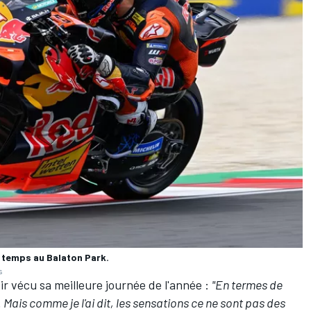
 temps au Balaton Park.
s
ir vécu sa meilleure journée de l'année
:
"En termes de
 Mais comme je l'ai dit, les sensations ce ne sont pas des