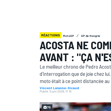
RÉACTIONS
MotoGP
GP de Hongrie
MOTOGP
ACOSTA NE COM
AVANT : "ÇA N'
Le meilleur chrono de Pedro Acost
d'interrogation que de joie chez 
moto était à ce point distancée au
Vincent Lalanne-Sicaud
Publié:
5 juin 2026, 17:15
75