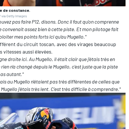
e de constance.
 via Getty Images
uvez pas faire P12, disons. Donc il faut qu'on comprenne
e convenait assez bien à cette piste. Et mon pilotage fait
ploiter mes points forts ici qu'au Mugello."
fférent du circuit toscan, avec des virages beaucoup
s vitesses aussi élevées.
e droite ici. Au Mugello, il était clair que j'étais très en
ien n'a changé depuis le Mugello, c'est juste que la piste
pas autant."
ais au Mugello n'étaient pas très différentes de celles que
 Mugello j'étais très lent. C'est très difficile à comprendre."