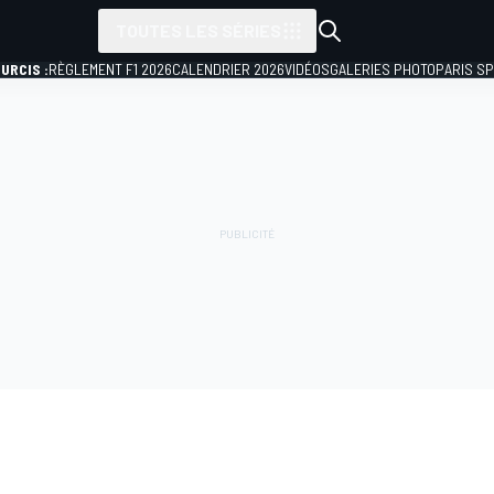
TOUTES LES SÉRIES
URCIS :
RÈGLEMENT F1 2026
CALENDRIER 2026
VIDÉOS
GALERIES PHOTO
PARIS S