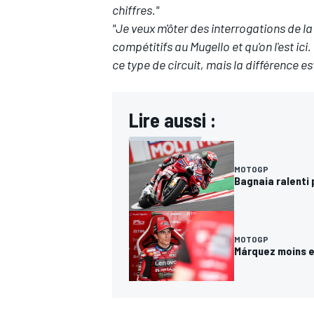
chiffres."
"Je veux m'ôter des interrogations de l
compétitifs au Mugello et qu'on l'est ici.
ce type de circuit, mais la différence es
Lire aussi :
MOTOGP
Bagnaia ralenti
MOTOGP
Márquez moins e