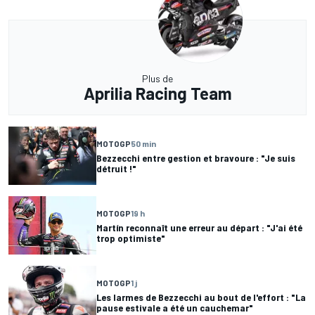
Plus de
Aprilia Racing Team
MOTOGP
50 min
Bezzecchi entre gestion et bravoure : "Je suis
détruit !"
MOTOGP
19 h
Martín reconnaît une erreur au départ : "J'ai été
trop optimiste"
MOTOGP
1 j
Les larmes de Bezzecchi au bout de l'effort : "La
pause estivale a été un cauchemar"