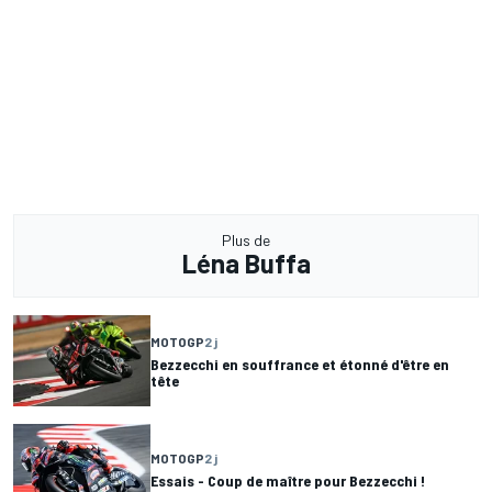
Plus de
Léna Buffa
MOTOGP
2 j
Bezzecchi en souffrance et étonné d'être en
tête
MOTOGP
2 j
Essais - Coup de maître pour Bezzecchi !