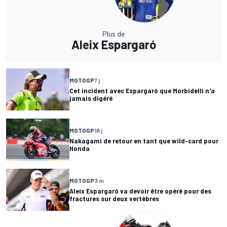
Plus de
Aleix Espargaró
MOTOGP
7 j
Cet incident avec Espargaró que Morbidelli n'a
jamais digéré
MOTOGP
18 j
Nakagami de retour en tant que wild-card pour
Honda
MOTOGP
3 m
Aleix Espargaró va devoir être opéré pour des
fractures sur deux vertèbres