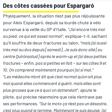
Des côtes cassées pour Espargaró
Physiquement, la situation n'est pas plus réjouissante
pour Aleix Espargaró, depuis sa lourde chute à vélo
survenue à la veille du GP d'Italie.
"J'ai encore très mal
au pied, ce qui est assez normal",
explique-t-il, sachant
qu'il souffre de deux fractures au talon
,
"mais j'ai aussi
très mal au dos depuis [samedi]. Je suis donc allé [au
centre Quirónsalud] après le warm-up et j'ai deux petites
fractures − enfin, pas si petites en fait − sur les côtes 9 et
10. On comprend maintenant pourquoi j'ai si mal."
"Les médecins m'ont dit que c'est normal qu'on ait plus
mal quand elles commencent à guérir, mais elles sont
plus grosses que ce à quoi on s'attendait",
ajoute le
pilote, qui précise néanmoins que cela n'entrave pas
ses performances.
"Sur la moto ça n'est pas un désastre,
c'est plus quand je termine. Maintenant je suis épuisé, j'ai