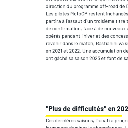
direction du programme off-road de D
Les pilotes MotoGP restent inchangés 
partira à l'assaut d'un troisième titre
de confirmation, face à de nouveaux 
AUTRES CHAMPIONNATS
opérés pendant l'hiver et des conces
revenir dans le match, Bastianini va s
en 2021 et 2022. Une accumulation de 
ont gâché sa saison 2023 et font de sa 
"Plus de difficultés" en 20
Ces dernières saisons, Ducati a progre
largement dominer le championnat. Le