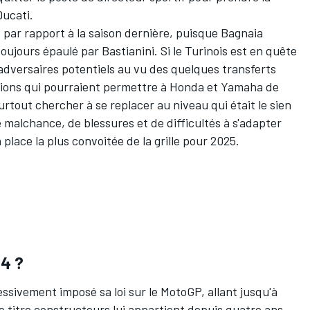
ucati.
par rapport à la saison dernière, puisque Bagnaia
 toujours épaulé par Bastianini. Si le Turinois est en quête
adversaires potentiels au vu des quelques transferts
sions qui pourraient permettre à Honda et Yamaha de
urtout chercher à se replacer au niveau qui était le sien
malchance, de blessures et de difficultés à s'adapter
place la plus convoitée de la grille pour 2025.
24 ?
ssivement imposé sa loi sur le MotoGP, allant jusqu'à
 titre constructeurs lui appartient depuis quatre ans,