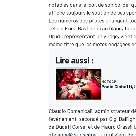
notables dans le look de son bolide, 
affiche toujours le soutien de ses spo
Les numéros des pilotes changent tout
celui d'
Enea Bastianini
au blanc, tous 
Drudi, représentant un virage, vient
même titre que les motos engagées e
Lire aussi :
MOTOGP
Paolo Ciabatti, l
Claudio Domenicali, administrateur d
l'événement, secondé par Gigi Dall'Ig
de Ducati Corse, et de Mauro Grassilli
été appelé sur scène, lui qui vient de 