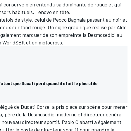
qui conserve bien entendu sa dominante de rouge et qui
nsors habituels, Lenovo en tête.
efois de style, celui de Pecco Bagnaia passant au noir et
deux sur fond rouge. Un signe graphique réalisé par Aldo
 également marquer de son empreinte la Desmosedici au
n WorldSBK et en motocross.
'atout que Ducati perd quand il était le plus utile
élégué de Ducati Corse, a pris place sur scène pour mener
na, père de la Desmosedici moderne et directeur général
, nouveau directeur sportif. Paolo Ciabatti a également
quitter le poste de directeur sportif pour prendre la